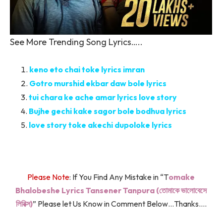
See More Trending Song Lyrics…..
keno eto chai toke lyrics imran
Gotro murshid ekbar daw bole lyrics
tui chara ke ache amar lyrics love story
Bujhe gechi kake sagor bole bodhua lyrics
love story toke akechi dupoloke lyrics
Please Note
: If You Find Any Mistake in “T
omake
Bhalobeshe Lyrics Tansener Tanpura (তোমাকে ভালোবেসে
লিরিক্স)
” Please let Us Know in Comment Below…Thanks….