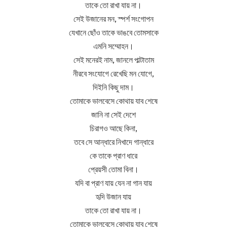
তাকে তো রাখা যায় না।
সেই উজানের মন, স্পর্শ সংগোপন
যেখানে ছোঁও তাকে ভাঙবে তোমসাকে
এমনি সম্মোহন।
সেই মনেরই নাম, জানলে পাল্টাতাম
নীরবে সংযোগে রেখেছি মন যোগে,
দিইনি কিছু দাম।
তোমাকে ভালবেসে কোথায় যাব শেষে
জানি না সেই দেশে
চিরাগও আছে কিনা,
তবে সে আন্ধারে নিখাদে গান্ধারে
কে তাকে প্রাণ ধারে
প্রেয়সী তোমা বিনা।
যদি বা প্রাণ যায় যেন না গান যায়
হৃদি উজান যায়
তাকে তো রাখা যায় না।
তোমাকে ভালবেসে কোথায় যাব শেষে