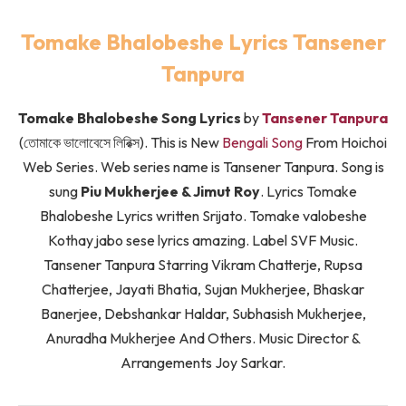
Tomake Bhalobeshe Lyrics Tansener
Tanpura
Tomake Bhalobeshe Song Lyrics
by
Tansener Tanpura
(তোমাকে ভালোবেসে লিরিক্স). This is New
Bengali Song
From Hoichoi
Web Series. Web series name is Tansener Tanpura. Song is
sung
Piu Mukherjee & Jimut Roy
. Lyrics Tomake
Bhalobeshe Lyrics written Srijato. Tomake valobeshe
Kothay jabo sese lyrics amazing. Label SVF Music.
Tansener Tanpura Starring Vikram Chatterje, Rupsa
Chatterjee, Jayati Bhatia, Sujan Mukherjee, Bhaskar
Banerjee, Debshankar Haldar, Subhasish Mukherjee,
Anuradha Mukherjee And Others. Music Director &
Arrangements Joy Sarkar.