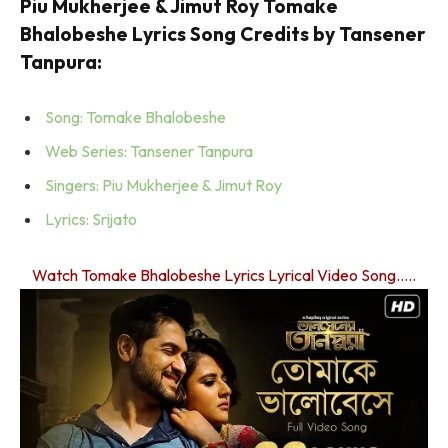
Piu Mukherjee & Jimut Roy Tomake
Bhalobeshe Lyrics Song Credits by Tansener
Tanpura:
Song: Tomake Bhalobeshe
Web Series: Tansener Tanpura
Singers: Piu Mukherjee & Jimut Roy
Lyrics: Srijato
Watch Tomake Bhalobeshe Lyrics Lyrical Video Song…..