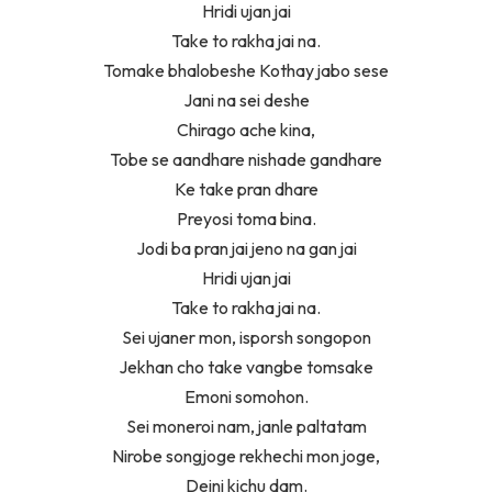
Hridi ujan jai
Take to rakha jai na.
Tomake bhalobeshe Kothay jabo sese
Jani na sei deshe
Chirago ache kina,
Tobe se aandhare nishade gandhare
Ke take pran dhare
Preyosi toma bina.
Jodi ba pran jai jeno na gan jai
Hridi ujan jai
Take to rakha jai na.
Sei ujaner mon, isporsh songopon
Jekhan cho take vangbe tomsake
Emoni somohon.
Sei moneroi nam, janle paltatam
Nirobe songjoge rekhechi mon joge,
Deini kichu dam.