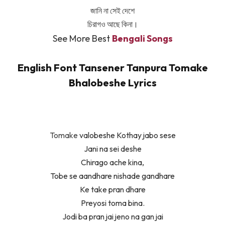
জানি না সেই দেশে
চিরাগও আছে কিনা।
See More Best
Bengali Songs
English Font Tansener Tanpura Tomake
Bhalobeshe Lyrics
Tomake
valobeshe Kothay jabo sese
Jani na sei deshe
Chirago ache kina,
Tobe se aandhare nishade gandhare
Ke take pran dhare
Preyosi toma bina.
Jodi ba pran jai jeno na gan jai