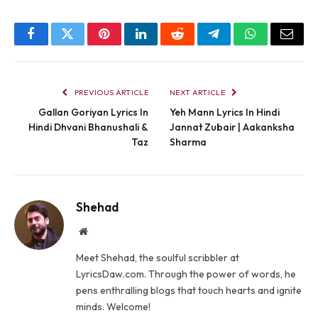
Facebook
Twitter
Pinterest
LinkedIn
Reddit
Telegram
WhatsApp
Email
PREVIOUS ARTICLE
NEXT ARTICLE
Gallan Goriyan Lyrics In
Yeh Mann Lyrics In Hindi
Hindi Dhvani Bhanushali &
Jannat Zubair | Aakanksha
Taz
Sharma
Shehad
Website
Meet Shehad, the soulful scribbler at
LyricsDaw.com. Through the power of words, he
pens enthralling blogs that touch hearts and ignite
minds. Welcome!