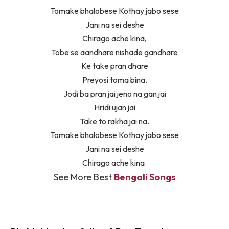
Tomake bhalobese Kothay jabo sese
Jani na sei deshe
Chirago ache kina,
Tobe se aandhare nishade gandhare
Ke take pran dhare
Preyosi toma bina.
Jodi ba pran jai jeno na gan jai
Hridi ujan jai
Take to rakha jai na.
Tomake bhalobese Kothay jabo sese
Jani na sei deshe
Chirago ache kina.
See More Best
Bengali Songs