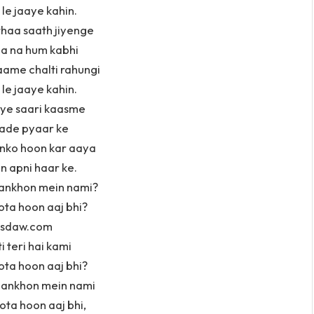
le jaaye kahin.
haa saath jiyenge
a na hum kabhi
ame chalti rahungi
le jaaye kahin.
 ye saari kaasme
ade pyaar ke
nko hoon kar aaya
n apni haar ke.
aankhon mein nami?
ota hoon aaj bhi?
csdaw.com
i teri hai kami
ota hoon aaj bhi?
 aankhon mein nami
ota hoon aaj bhi,