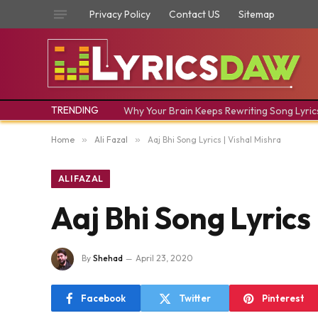
Privacy Policy
Contact US
Sitemap
TRENDING
Why Your Brain Keeps Rewriting Song Lyric
Home
»
Ali Fazal
»
Aaj Bhi Song Lyrics | Vishal Mishra
ALI FAZAL
Aaj Bhi Song Lyrics
By
Shehad
April 23, 2020
Facebook
Twitter
Pinterest