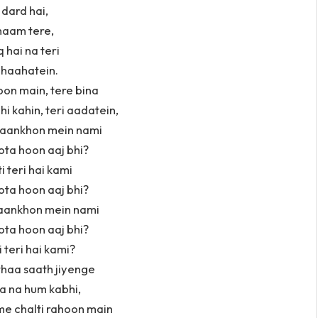
dard hai,
haam tere,
q hai na teri
haahatein.
on main, tere bina
i kahin, teri aadatein,
n aankhon mein nami
ota hoon aaj bhi?
i teri hai kami
ota hoon aaj bhi?
 aankhon mein nami
ota hoon aaj bhi?
i teri hai kami?
haa saath jiyenge
a na hum kabhi,
e chalti rahoon main