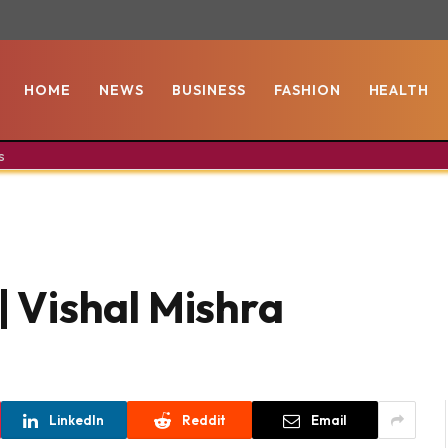
HOME
NEWS
BUSINESS
FASHION
HEALTH
s
 | Vishal Mishra
LinkedIn
Reddit
Email