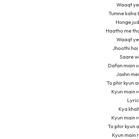
Waaqt ye 
Tumne kaha t
Honge jud
Haatho me tha
Waaqt ye 
Jhoothi hai
Saare w
Dafan main u
Jashn mei
To phir kyun 
Kyun main r
Lyri
Kya khalt
Kyun main r
To phir kyun
Kyun main r