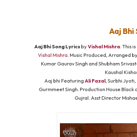
Aaj Bhi
Aaj Bhi Song Lyrics
by
Vishal Mishra
. This 
Vishal Mishra
. Music Produced, Arranged b
Kumar Gaurav Singh and Shubham Srivastava
Kaushal Kisho
Aaj bhi Featuring
Ali Fazal
, Surbhi Jyot
Gurmmeet Singh. Production House Black a
Gujral. Asst Director Misha