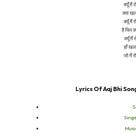
क्यूँ मै
क्या खल
क्यूँ मै
है फिर क्
क्यूँ मै
हाँ खल
जो मैं 
Lyrics Of Aaj Bhi Song
S
Singe
Musi