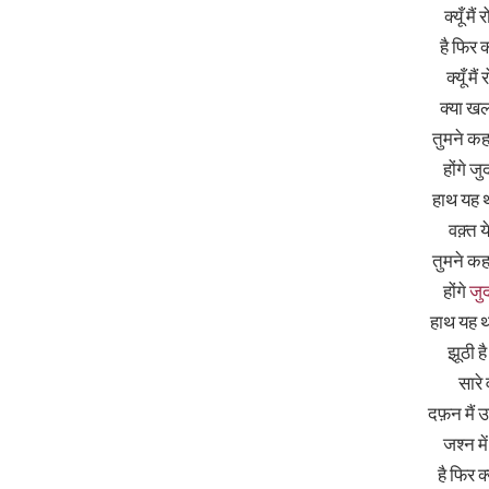
क्यूँ मै
है फिर क्
क्यूँ मै
क्या खल
तुमने कह
होंगे ज
हाथ यह थ
वक़्त य
तुमने कह
होंगे
जु
हाथ यह था
झूठी है
सारे 
दफ़न मैं 
जश्न मे
है फिर क्