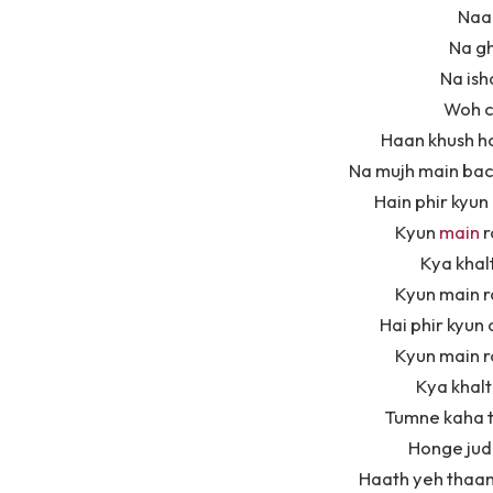
Naa 
Na g
Na ish
Woh c
Haan khush ho
Na mujh main bach
Hain phir kyu
Kyun
main
r
Kya khalt
Kyun main r
Hai phir kyun
Kyun main r
Kya khalt
Tumne kaha t
Honge jud
Haath yeh thaam