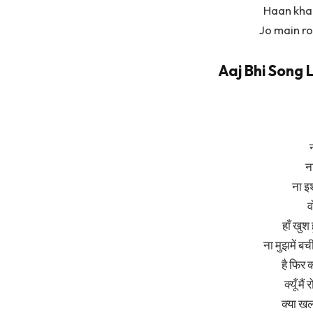
Haan khal
Jo main ro
Aaj Bhi Song L
न
ना
ना इश
व
हाँ खुश ह
ना मुझमें बच
है फिर क्
क्यूँ मै
क्या खल