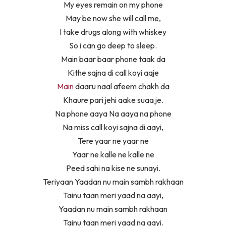
My eyes remain on my phone
May be now she will call me,
I take drugs along with whiskey
So i can go deep to sleep.
Main baar baar phone taak da
Kithe sajna di call koyi aaje
Main
daaru naal afeem chakh da
Khaure pari jehi aake suaa je.
Na phone aaya Na aaya na phone
Na miss call koyi sajna di aayi,
Tere yaar ne yaar ne
Yaar ne kalle ne kalle ne
Peed sahi na kise ne sunayi.
Teriyaan Yaadan nu main sambh rakhaan
Tainu taan meri yaad na aayi,
Yaadan nu main sambh rakhaan
Tainu taan meri yaad na aayi.