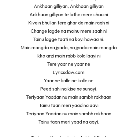
Ankhaan gilliyan, Ankhaan gilliyan
Ankhaan gilliyan te lathe mere chaa ni
Kivein bhullan tere ghar de main raah ni
Change lagde na mainu mere saah ni
Tainu lagge taati na koyi hawaa ni.
Main mangda na jyada, na jyada main mangda
Ikko arzi main rabb kolo laayi ni
Tere yaar ne yaar ne
Lyricsdaw.com
Yaar ne kalle ne kalle ne
Peed sahi na kise ne sunayi.
Teriyaan Yaadan nu main sambh rakhaan
Tainu taan meri yaad na aayi
Teriyaan Yaadan nu main sambh rakhaan
Tainu taan meri yaad na aayi.