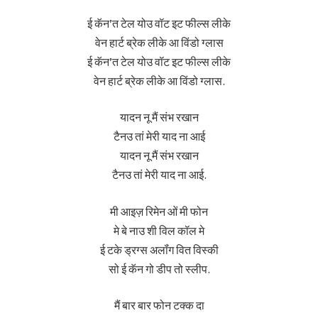
ई कॅन’त टेल योउ वॉट इट फील्स लीके
वेन हार्ट ब्रेक लीके आ विंडो ग्लास
ई कॅन’त टेल योउ वॉट इट फील्स लीके
वेन हार्ट ब्रेक लीके आ विंडो ग्लास.
यादन नू मैं संभ रखान
टैनउ तां मेरी याद ना आई
यादन नू मैं संभ रखान
टैनउ तां मेरी याद ना आई.
मी आइज़ रिमेन ओं मी फोन
मे बे नाउ शी विल कॉल मे
ई टके ड्रग्स अलॉंग वित विस्की
सो ई कॅन गो डीप तो स्लीप.
मैं बार बार फोन टक्क दा