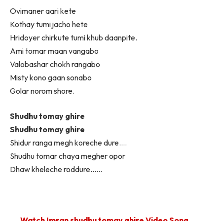
Ovimaner aari kete
Kothay tumi jacho hete
Hridoyer chirkute tumi khub daanpite.
Ami tomar maan vangabo
Valobashar chokh rangabo
Misty kono gaan sonabo
Golar norom shore.
Shudhu tomay ghire
Shudhu tomay ghire
Shidur ranga megh koreche dure….
Shudhu tomar chaya megher opor
Dhaw kheleche roddure……
Watch Imran shudhu tomay ghire Video Song……