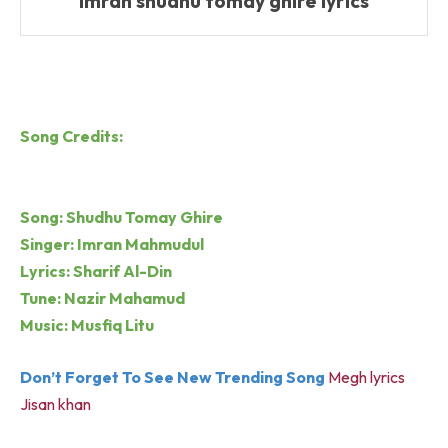
Imran shudhu tomay ghire lyrics
Song Credits:
Song: Shudhu Tomay Ghire
Singer: Imran Mahmudul
Lyrics: Sharif Al-Din
Tune: Nazir Mahamud
Music: Musfiq Litu
Don’t Forget To See New Trending Song
Megh lyrics
Jisan khan