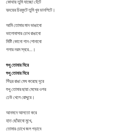
কোথায় তুমি যাচ্ছো হেঁটে
হৃদয়ের চিরকুটে তুমি খুব ডানপিটে।
আমি তোমার মান ভাঙাবো
ভালোবাসার চোখ রাঙাবো
মিষ্টি কোনো গান শোনাবো
গলার নরম স্বরে…।
শুধু তোমায় ঘিরে
শুধু তোমায় ঘিরে
সিঁদুর রাঙা মেঘ করেছে দূরে
শুধু তোমার ছায়া মেঘের ওপর
ঢেউ খেলে রোদ্দুরে।
আনমনে আলতো করে
হাত ছোঁয়াবো মুখে,
তোমার চোখে জল গড়াবে