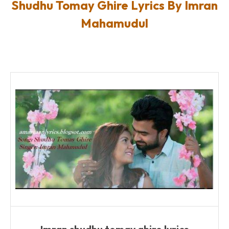
Shudhu Tomay Ghire Lyrics By Imran
Mahamudul