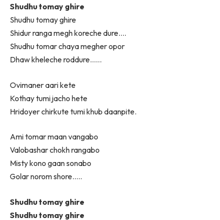
Shudhu tomay ghire
Shudhu tomay ghire
Shidur ranga megh koreche dure….
Shudhu tomar chaya megher opor
Dhaw kheleche roddure……
Ovimaner aari kete
Kothay tumi jacho hete
Hridoyer chirkute tumi khub daanpite.
Ami tomar maan vangabo
Valobashar chokh rangabo
Misty kono gaan sonabo
Golar norom shore…..
Shudhu tomay ghire
Shudhu tomay ghire