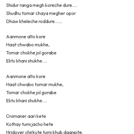
Shidur ranga megh koreche dure….
Shudhu tomar chaya megher opor
Dhaw kheleche roddure……
Aanmone alto kore
Haat chwabo mukhe,
Tomar chokhe jol gorabe
Ektu khani shukhe….
Aanmone alto kore
Haat chwabo tomar mukhe,
Tomar chokhe jol gorabe
Ektu khani shukhe….
Ovimaner aari kete
Kothay tumi jacho hete
Hridoyer chirkute tumi khub daanpite.