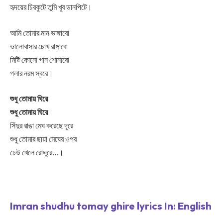
হৃদয়ের চিরকুটে তুমি খুব ডানপিটে।
আমি তোমার মান ভাঙ্গাবো
ভালোবাসার চোখ রাঙ্গাবো
মিষ্টি কোনো গান শোনাবো
গলার নরম স্বরে।
শুধু তোমায় ঘিরে
শুধু তোমায় ঘিরে
সিঁদুর রাঙা মেঘ করেছে দূরে
শুধু তোমার ছায়া মেঘের ওপর
ঢেউ খেলে রোদ্দুরে…।
Imran shudhu tomay ghire lyrics In: English