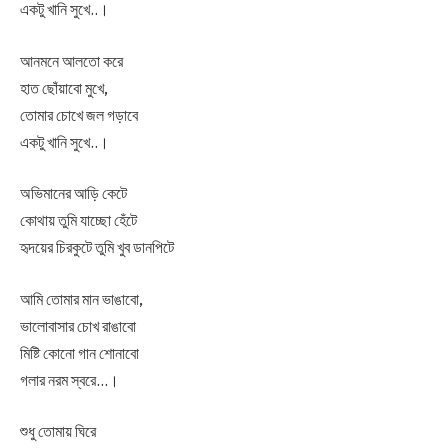
একটু খানি সুখে..।
আনমনে আলতো করে
হাত ছোঁয়াবো মুখে,
তোমার চোখে জল গড়াবে
একটু খানি সুখে..।
অভিমানের আড়ি কেটে
কোথায় তুমি যাচ্ছো হেঁটে
হৃদয়ের চিরকুটে তুমি খুব ডানপিটে
আমি তোমার মান ভাঙাবো,
ভালোবাসার চোখ রাঙাবো
মিষ্টি কোনো গান শোনাবো
গলার নরম স্বরে…।
শুধু তোমায় ঘিরে