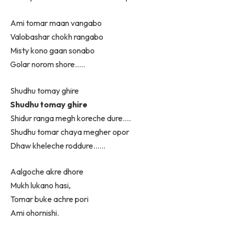
Ami tomar maan vangabo
Valobashar chokh rangabo
Misty kono gaan sonabo
Golar norom shore…..
Shudhu tomay ghire
Shudhu tomay ghire
Shidur ranga megh koreche dure….
Shudhu tomar chaya megher opor
Dhaw kheleche roddure……
Aalgoche akre dhore
Mukh lukano hasi,
Tomar buke achre pori
Ami ohornishi.