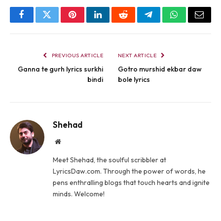
Facebook
Twitter
Pinterest
LinkedIn
Reddit
Telegram
WhatsApp
Email
PREVIOUS ARTICLE
NEXT ARTICLE
Ganna te gurh lyrics surkhi
Gotro murshid ekbar daw
bindi
bole lyrics
Shehad
Website
Meet Shehad, the soulful scribbler at
LyricsDaw.com. Through the power of words, he
pens enthralling blogs that touch hearts and ignite
minds. Welcome!