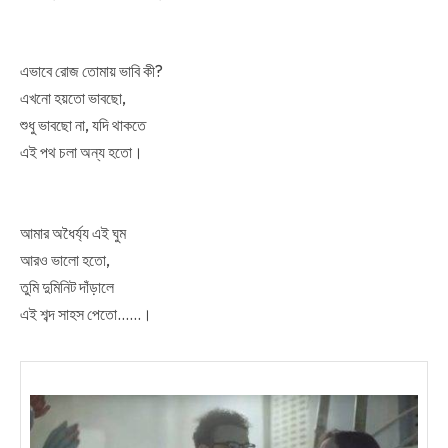
এভাবে রোজ তোমায় ভাবি কী?
এখনো হয়তো ভাবছো,
শুধু ভাবছো না, যদি থাকতে
এই পথ চলা অন্য হতো।
আমার অধৈর্য্য এই ঘুম
আরও ভালো হতো,
তুমি দুমিনিট দাঁড়ালে
এই শব্দ সাহস পেতো……।