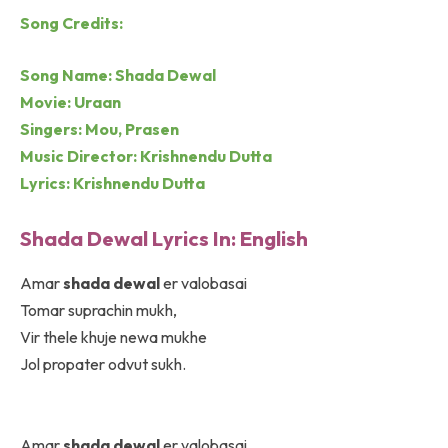
Song Credits:
Song Name: Shada Dewal
Movie: Uraan
Singers: Mou, Prasen
Music Director: Krishnendu Dutta
Lyrics: Krishnendu Dutta
Shada Dewal Lyrics In: English
Amar
shada dewal
er valobasai
Tomar suprachin mukh,
Vir thele khuje newa mukhe
Jol propater odvut sukh.
Amar
shada dewal
er valobasai