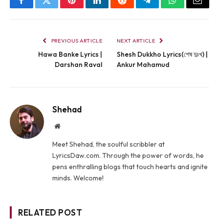
Facebook
Twitter
Pinterest
LinkedIn
Reddit
Telegram
WhatsApp
Email
PREVIOUS ARTICLE
NEXT ARTICLE
Hawa Banke Lyrics |
Shesh Dukkho Lyrics(শেষ দুঃখ) |
Darshan Raval
Ankur Mahamud
Shehad
Website
Meet Shehad, the soulful scribbler at
LyricsDaw.com. Through the power of words, he
pens enthralling blogs that touch hearts and ignite
minds. Welcome!
RELATED POST