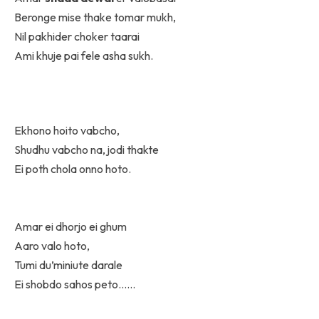
Beronge mise thake tomar mukh,
Nil pakhider choker taarai
Ami khuje pai fele asha sukh.
Ekhono hoito vabcho,
Shudhu vabcho na, jodi thakte
Ei poth chola onno hoto.
Amar ei dhorjo ei ghum
Aaro valo hoto,
Tumi du’miniute darale
Ei shobdo sahos peto……