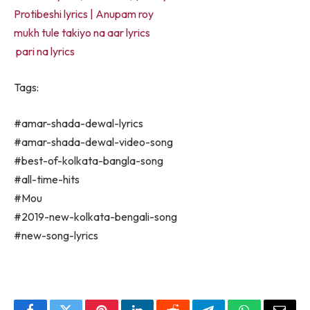
Protibeshi lyrics | Anupam roy
mukh tule takiyo na aar lyrics
pari na lyrics
Tags:
#amar-shada-dewal-lyrics
#amar-shada-dewal-video-song
#best-of-kolkata-bangla-song
#all-time-hits
#Mou
#2019-new-kolkata-bengali-song
#new-song-lyrics