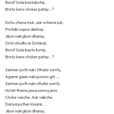
Borof Gola bastobotai,
Bristy keno choker patay…?
Kichu chena muk, aar ochena suk,
Protidin sopno dekhay
Jibon naki jibon dharay,
Onto shudhu ei Dutanai,
Borof Gola basto botai,
Bristy keno choker patay…?
Samner poth naki Sthobir swrity,
Agamir gaan naki purono giti…,
Samner poth naki sthobir swrity
Hotat thame jawa somoy jeno
Choke vasche, Aar vabche,
Dariya pother kinarai….
Jibon naki jibon dharay,