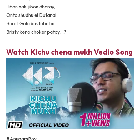
Jibon naki jibon dharay,
Onto shudhu ei Dutanai,
Borof Gola bastobotai,
Bristy keno choker patay…?
Watch Kichu chena mukh Vedio Song
#AnupamRoy