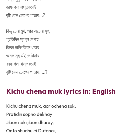
বরফ গলা বাস্তবতাই
বৃষ্টি কেন চোখের পাতায়…?
কিছু চেনা মুখ, আর অচেনা সুখ,
প্রতিদিন স্বপ্ন দেখায়
জিবন নাকি জিবন ধারায়
অন্ত সুধু এই দোটানায়
বরফ গলা বাস্তবতাই
বৃষ্টি কেন চোখের পাতায়…..?
Kichu chena muk lyrics in: English
Kichu chena muk, aar ochena suk,
Protidin sopno dekhay
Jibon naki jibon dharay,
Onto shudhu ei Dutanai,