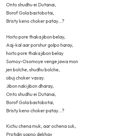
Onto shudhu ei Dutanai,
Borof Gola bastobotai,
Bristy keno choker patay…?
Hoito pore thaka jibon belay,
Aaj-kal aar porshur golpo haray,
hoito pore thaka jibon belay
Somoy-Osomoye venge jawa mon
jen bolche, shudhu bolche,
obuj choker vasay.
Jibon naki jibon dharay,
Onto shudhu ei Dutanai,
Borof Gola bastobotai,
Bristy keno choker patay…?
Kichu chena muk, aar ochena suk,
Protidin sopno dekhay