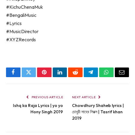
#KichuChenaMuk
#BengaliMusic
#Lyrics
#MusicDirector
#XYZRecords
Facebook
Twitter
Pinterest
LinkedIn
Reddit
Telegram
WhatsApp
Email
PREVIOUS ARTICLE
NEXT ARTICLE
Ishq ka Raja Lyrics | yo yo
Chowdhury Shaheb lyrics |
Hony Singh 2019
চোধুরী সাহেব লিরক্স | Tasrif khan
2019