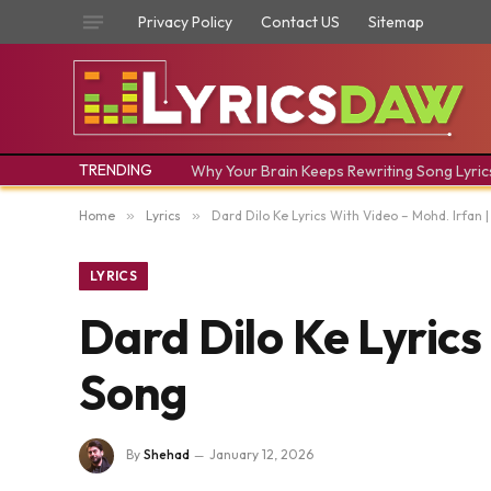
Privacy Policy
Contact US
Sitemap
TRENDING
Why Your Brain Keeps Rewriting Song Lyric
Home
»
Lyrics
»
Dard Dilo Ke Lyrics With Video – Mohd. Irfan 
LYRICS
Dard Dilo Ke Lyrics
Song
By
Shehad
January 12, 2026