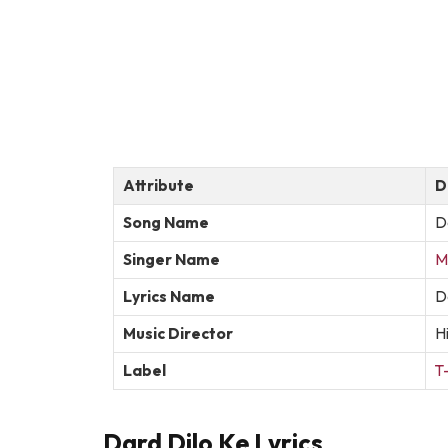
Attribute
D
Song Name
D
Singer Name
M
Lyrics Name
D
Music Director
H
Label
T
Dard Dilo Ke Lyrics