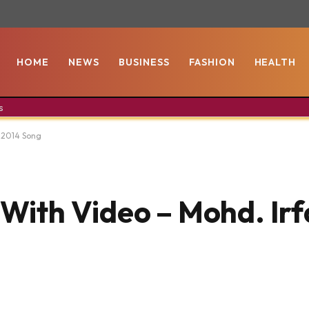
HOME
NEWS
BUSINESS
FASHION
HEALTH
s
| 2014 Song
 With Video – Mohd. Irf