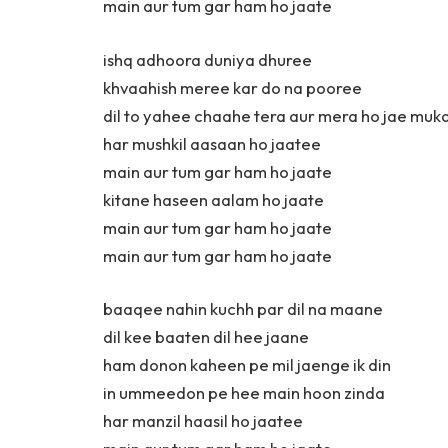
main aur tum gar ham ho jaate
ishq adhoora duniya dhuree
khvaahish meree kar do na pooree
dil to yahee chaahe tera aur mera ho jae mu
har mushkil aasaan ho jaatee
main aur tum gar ham ho jaate
kitane haseen aalam ho jaate
main aur tum gar ham ho jaate
main aur tum gar ham ho jaate
baaqee nahin kuchh par dil na maane
dil kee baaten dil hee jaane
ham donon kaheen pe mil jaenge ik din
in ummeedon pe hee main hoon zinda
har manzil haasil ho jaatee