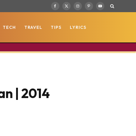
Facebook
X
Instagram
Pinterest
YouTube
(Twitter)
TECH
TRAVEL
TIPS
LYRICS
an | 2014