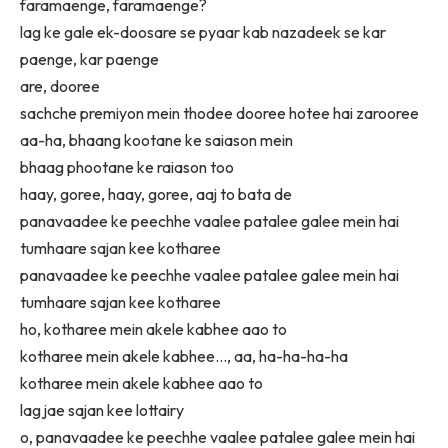
faramaenge, faramaenge?
lag ke gale ek-doosare se pyaar kab nazadeek se kar
paenge, kar paenge
are, dooree
sachche premiyon mein thodee dooree hotee hai zarooree
aa-ha, bhaang kootane ke saiason mein
bhaag phootane ke raiason too
haay, goree, haay, goree, aaj to bata de
panavaadee ke peechhe vaalee patalee galee mein hai
tumhaare sajan kee kotharee
panavaadee ke peechhe vaalee patalee galee mein hai
tumhaare sajan kee kotharee
ho, kotharee mein akele kabhee aao to
kotharee mein akele kabhee…, aa, ha-ha-ha-ha
kotharee mein akele kabhee aao to
lag jae sajan kee lottairy
o, panavaadee ke peechhe vaalee patalee galee mein hai