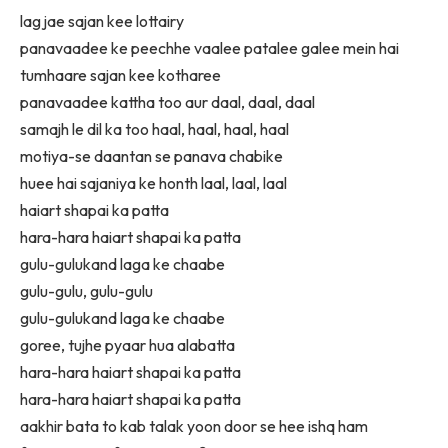
lag jae sajan kee lottairy
panavaadee ke peechhe vaalee patalee galee mein hai
tumhaare sajan kee kotharee
panavaadee kattha too aur daal, daal, daal
samajh le dil ka too haal, haal, haal, haal
motiya-se daantan se panava chabike
huee hai sajaniya ke honth laal, laal, laal
haiart shapai ka patta
hara-hara haiart shapai ka patta
gulu-gulukand laga ke chaabe
gulu-gulu, gulu-gulu
gulu-gulukand laga ke chaabe
goree, tujhe pyaar hua alabatta
hara-hara haiart shapai ka patta
hara-hara haiart shapai ka patta
aakhir bata to kab talak yoon door se hee ishq ham