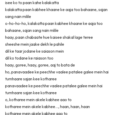
isee ko to paan kahe kalakatta
kalakatta paan kabhee khaane ke aaja too bahaane, sajan
sang nain milile
o-ho-ho-ho, kalakatta paan kabhee khaane ke aaja too
bahaane, sajan sang nain milile
haay, paan chabaate hue kaisee shakal lage teree
sheeshe mein jaake dekh le pahile
dil ke taar jodane ke saiason mein
dil ko todane ke raiason too
haay, goree, haay, goree, aaj to bata de
ho, panavaadee ke peechhe vaalee patalee galee mein hai
tumhaare sajan kee kotharee
panavaadee ke peechhe vaalee patalee galee mein hai
tumhaare sajan kee kotharee
o, kotharee mein akele kabhee aao to
kotharee mein akele kabhee…, haan, haan, haan
kotharee mein akele kabhee aao to