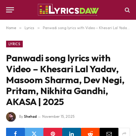
Home
»
Lyrics
»
Panwadi song lyrics with Video – Khesari Lal Yadav, Masoom Sharma, Dev Negi, Pritam, Nikhita Gandhi, AKASA | 2025
LYRICS
Panwadi song lyrics with
Video – Khesari Lal Yadav,
Masoom Sharma, Dev Negi,
Pritam, Nikhita Gandhi,
AKASA | 2025
By
Shehad
November 15, 2025