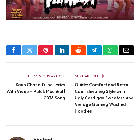
Facebook
Twitter
Pinterest
LinkedIn
Reddit
Telegram
WhatsApp
Email
PREVIOUS ARTICLE
NEXT ARTICLE
Kaun Chahe Tujhe Lyrics
Quirky Comfort and Retro
With Video – Palak Muchhal |
Cool: Elevating Style with
2016 Song
Ugly Cardigan Sweaters and
Vintage Gaming Washed
Hoodies
Shehad