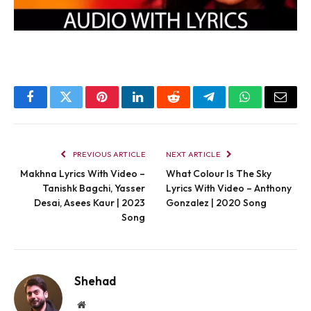
Facebook
Twitter
Pinterest
LinkedIn
Reddit
Telegram
WhatsApp
Email
PREVIOUS ARTICLE
NEXT ARTICLE
Makhna Lyrics With Video –
What Colour Is The Sky
Tanishk Bagchi, Yasser
Lyrics With Video – Anthony
Desai, Asees Kaur | 2023
Gonzalez | 2020 Song
Song
Shehad
Website