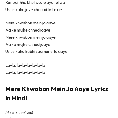
Kar baithha bhul wo, le aya ful wo
Us se kaho jaye chaand le ke ae
Mere khwabon mein jo aaye
Aa ke mujhe chhed jaaye
Mere khwabon mein jo aaye
Aa ke mujhe chhed jaaye
Us se kaho kabhi saamane to aaye
La-la, la-la-la-la-la-la
La-la, la-la-la-la-la-la
Mere Khwabon Mein Jo Aaye Lyrics
In Hindi
मेरे ख्वाबों में जो आये