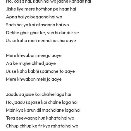
Ho, kaisa hai, kaun hai wo jaane kahaan hai
Jiske liye mere hothhon pe haan hai
Apna hai ya begaana hai wo
Sach hai ya koi afasaana hai wo
Dekhe ghur ghur ke, yun hi dur dur se
Us se kaho meri neend na churaaye
Mere khwabon mein jo aaye
Aa ke mujhe chhed jaaye
Us se kaho kabhi saamane to aaye
Mere khwabon mein jo aaye
Jaadu sa jaise koi chalne laga hai
Ho, jaadu sa jaise koi chalne laga hai
Main kya karun dil machalane laga hai
Tera deewaana hun kahata hai wo
Chhup chhup ke fir kyo rahata hai wo