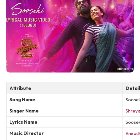
Attribute
Detai
Song Name
Soosek
Singer Name
Shreya
Lyrics Name
Soosek
Music Director
Anirud