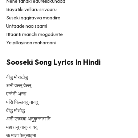
Nene tanaki edurellakundaa
Bayatiki vellaru srivaaru
Suseki aggiravva maadire
Untaade naa saami
Ittaanti manchi mogadunte
Ye pillayinaa maharaani
Sooseki Song Lyrics In Hindi
वीडु मोराटोडु
अनी वल्लू वेल्लू
एन्नेनी अन्ना
पसि पिल्लवदु नावदु
वीडु मोंडोडु
अनी उरुवदा अनुकुन्नागानि
महाराजु नाकु नावदु
ऊ माता पेलुसाइना