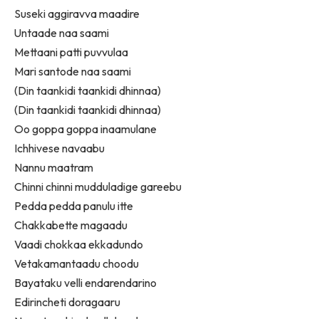
Suseki aggiravva maadire
Untaade naa saami
Mettaani patti puvvulaa
Mari santode naa saami
(Din taankidi taankidi dhinnaa)
(Din taankidi taankidi dhinnaa)
Oo goppa goppa inaamulane
Ichhivese navaabu
Nannu maatram
Chinni chinni mudduladige gareebu
Pedda pedda panulu itte
Chakkabette magaadu
Vaadi chokkaa ekkadundo
Vetakamantaadu choodu
Bayataku velli endarendarino
Edirincheti doragaaru