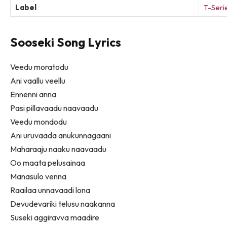
Label
T-Seri
Sooseki Song Lyrics
Veedu moratodu
Ani vaallu veellu
Ennenni anna
Pasi pillavaadu naavaadu
Veedu mondodu
Ani uruvaada anukunnagaani
Maharaaju naaku naavaadu
Oo maata pelusainaa
Manasulo venna
Raailaa unnavaadi lona
Devudevariki telusu naakanna
Suseki aggiravva maadire