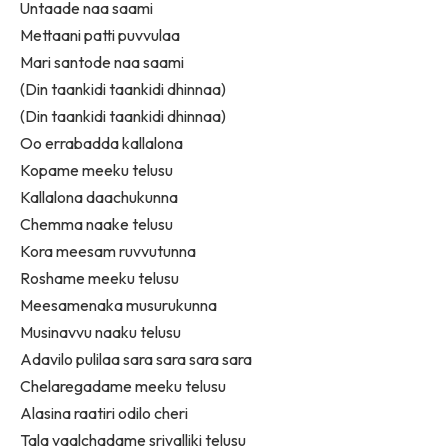
Untaade naa saami
Mettaani patti puvvulaa
Mari santode naa saami
(Din taankidi taankidi dhinnaa)
(Din taankidi taankidi dhinnaa)
Oo errabadda kallalona
Kopame meeku telusu
Kallalona daachukunna
Chemma naake telusu
Kora meesam ruvvutunna
Roshame meeku telusu
Meesamenaka musurukunna
Musinavvu naaku telusu
Adavilo pulilaa sara sara sara sara
Chelaregadame meeku telusu
Alasina raatiri odilo cheri
Tala vaalchadame srivalliki telusu