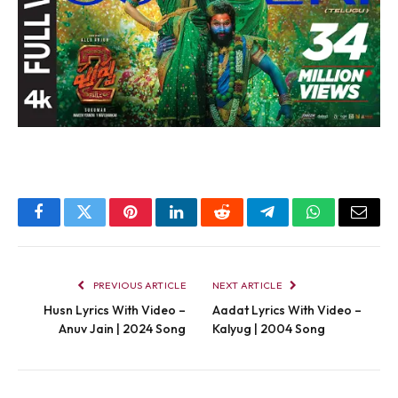
Facebook
Twitter
Pinterest
LinkedIn
Reddit
Telegram
WhatsApp
Email
PREVIOUS ARTICLE
NEXT ARTICLE
Husn Lyrics With Video –
Aadat Lyrics With Video –
Anuv Jain | 2024 Song
Kalyug | 2004 Song