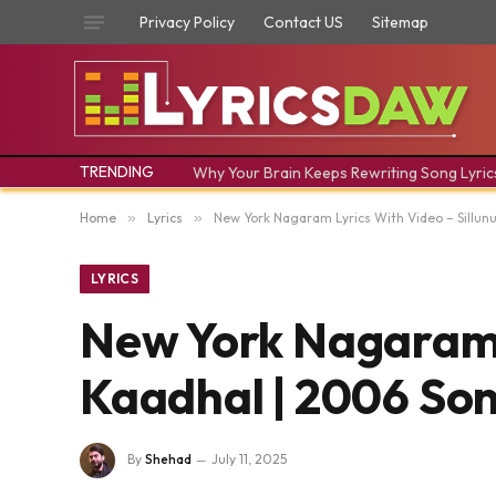
Privacy Policy
Contact US
Sitemap
TRENDING
Why Your Brain Keeps Rewriting Song Lyric
Home
»
Lyrics
»
New York Nagaram Lyrics With Video – Sillun
LYRICS
New York Nagaram L
Kaadhal | 2006 So
By
Shehad
July 11, 2025