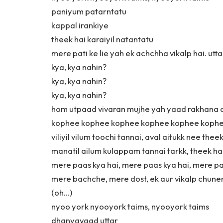
paniyum patarntatu
kappal irankiye
theek hai karaiyil natantatu
mere pati ke lie yah ek achchha vikalp hai. utta
kya, kya nahin?
kya, kya nahin?
kya, kya nahin?
hom utpaad vivaran mujhe yah yaad rakhana 
kophee kophee kophee kophee kophee kophe
viliyil vilum toochi tannai, aval aitukk nee theek
manatil ailum kulappam tannai tarkk, theek hai
mere paas kya hai, mere paas kya hai, mere 
mere bachche, mere dost, ek aur vikalp chun
(oh…)
nyoo york nyooyork taims, nyooyork taims
dhanyavaad uttar