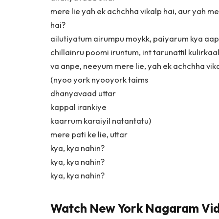
mere lie yah ek achchha vikalp hai, aur yah 
hai?
ailutiyatum airumpu moykk, paiyarum kya aap
chillainru poomi iruntum, int tarunattil kulirk
va anpe, neeyum mere lie, yah ek achchha vika
(nyoo york nyooyork taims
dhanyavaad uttar
kappal irankiye
kaarrum karaiyil natantatu)
mere pati ke lie, uttar
kya, kya nahin?
kya, kya nahin?
kya, kya nahin?
Watch New York Nagaram Vi