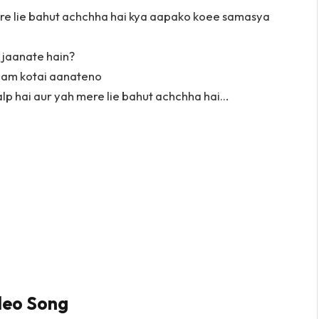
mere lie bahut achchha hai kya aapako koee samasya
 jaanate hain?
aalam kotai aanateno
lp hai aur yah mere lie bahut achchha hai…
deo Song