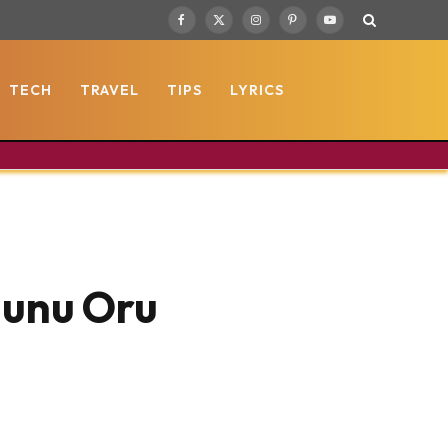
Facebook
X
Instagram
Pinterest
YouTube
(Twitter)
TECH
TRAVEL
TIPS
LYRICS
lunu Oru