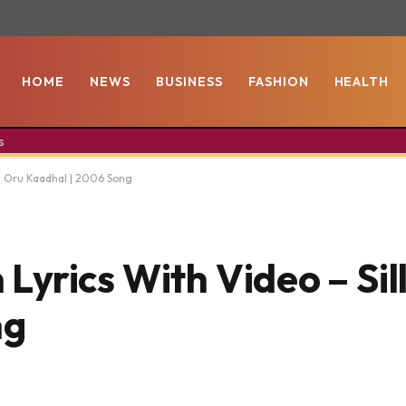
HOME
NEWS
BUSINESS
FASHION
HEALTH
s
u Oru Kaadhal | 2006 Song
yrics With Video – Sil
ng