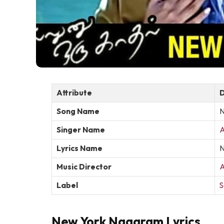
Attribute
D
Song Name
N
Singer Name
A
Lyrics Name
N
Music Director
A
Label
S
New York Nagaram Lyrics