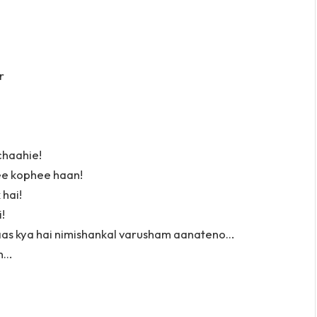
r
chaahie!
e kophee haan!
 hai!
!
paas kya hai nimishankal varusham aanateno…
en…