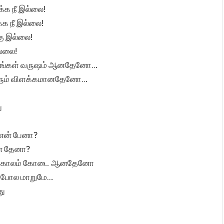
்க நீ இல்லை!
்க நீ இல்லை!
கு இல்லை!
ல்லை!
ிமிஷங்கள் வருஷம் ஆனதேனோ…
ுவரும் விளக்கமானதேனோ…
ு
 என் பேனா?
்ன தேனா?
 குளிர்காலம் கோடை ஆனதேனோ
டி போல மாறுமே…
து