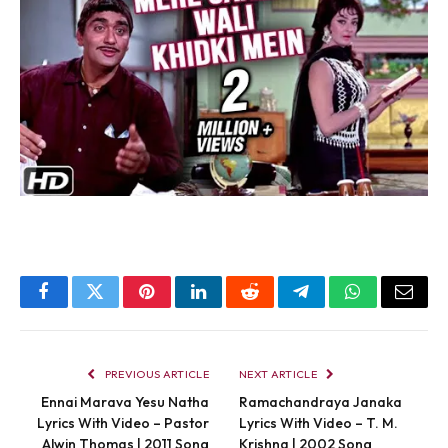
Facebook
Twitter
Pinterest
LinkedIn
Reddit
Telegram
WhatsApp
Email
PREVIOUS ARTICLE
NEXT ARTICLE
Ennai Marava Yesu Natha
Ramachandraya Janaka
Lyrics With Video – Pastor
Lyrics With Video – T. M.
Alwin Thomas | 2011 Song
Krishna | 2002 Song