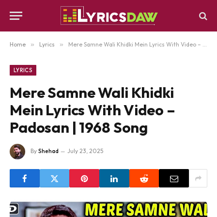
Home
»
Lyrics
»
Mere Samne Wali Khidki Mein Lyrics With Video – Padosan | 1968 Song
LYRICS
Mere Samne Wali Khidki
Mein Lyrics With Video –
Padosan | 1968 Song
By
Shehad
July 23, 2025