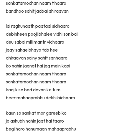
sankatamochan naam tihaaro
bandhoo sahit jaabai ahiraavan
lai raghunaath paataal sidhaaro
debinheen pooji bhalee vidhi son bali
deu sabai mili mantr vichaaro
jaay sahae bhayo tab hee
ahiraavan sainy sahit sanhaaro
ko nahin jaanat hai jag mein kapi
sankatamochan naam tihaaro
sankatamochan naam tihaaro
kaaj kise bad devan ke tum
beer mahaaprabhu dekhi bichaaro
kaun so sankat mor gareeb ko
jo ashubh nahin jaat hai taaro
begi haro hanumaan mahaaprabhu