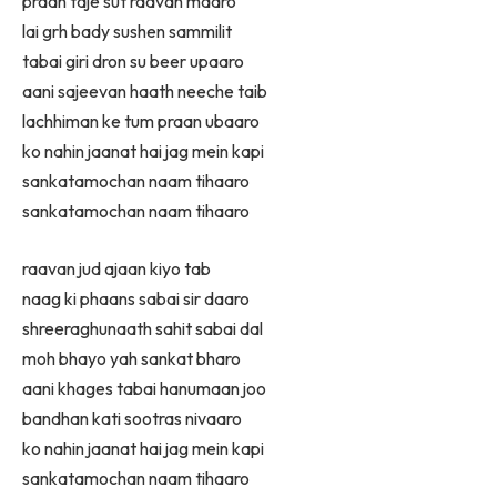
praan taje sut raavan maaro
lai grh bady sushen sammilit
tabai giri dron su beer upaaro
aani sajeevan haath neeche taib
lachhiman ke tum praan ubaaro
ko nahin jaanat hai jag mein kapi
sankatamochan naam tihaaro
sankatamochan naam tihaaro
raavan jud ajaan kiyo tab
naag ki phaans sabai sir daaro
shreeraghunaath sahit sabai dal
moh bhayo yah sankat bharo
aani khages tabai hanumaan joo
bandhan kati sootras nivaaro
ko nahin jaanat hai jag mein kapi
sankatamochan naam tihaaro