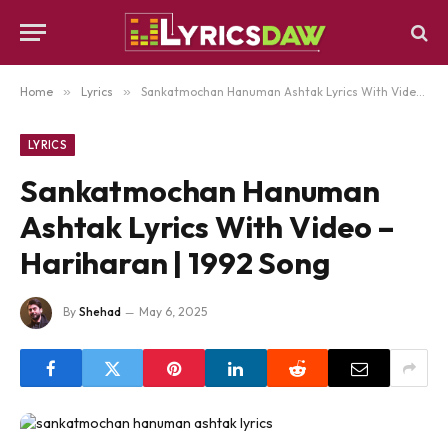
Home
»
Lyrics
»
Sankatmochan Hanuman Ashtak Lyrics With Video – Hariharan | 1992 Song
LYRICS
Sankatmochan Hanuman
Ashtak Lyrics With Video –
Hariharan | 1992 Song
By
Shehad
May 6, 2025