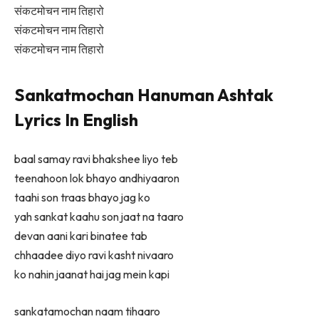
संकटमोचन नाम तिहारो
संकटमोचन नाम तिहारो
संकटमोचन नाम तिहारो
Sankatmochan Hanuman Ashtak
Lyrics In English
baal samay ravi bhakshee liyo teb
teenahoon lok bhayo andhiyaaron
taahi son traas bhayo jag ko
yah sankat kaahu son jaat na taaro
devan aani kari binatee tab
chhaadee diyo ravi kasht nivaaro
ko nahin jaanat hai jag mein kapi
sankatamochan naam tihaaro