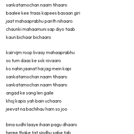
sankatamochan naam tihaaro
baalee kee traas kapees basaan giri
jaat mahaaprabhu panth nihaaro
chaunki mahaamuni sap diyo taab
kaun bichaar bichaaro
kairvijm roop livaay mahaaprabhu
so tum daas ke sok nivaaro
ko nahin jaanat hai jag mein kapi
sankatamochan naam tihaaro
sankatamochan naam tihaaro
angad ke sang len gaile
khoj kapis yah bain uchaaro
jeevat na bachihau ham so joo
bina sudhi laaye ihaan pagu dhaaro
heree thake tat sindhu sabe tab