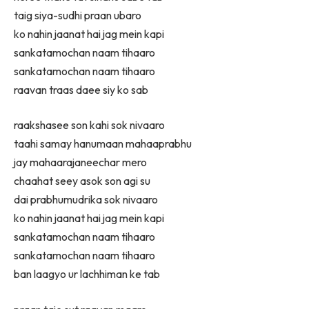
taig siya-sudhi praan ubaro
ko nahin jaanat hai jag mein kapi
sankatamochan naam tihaaro
sankatamochan naam tihaaro
raavan traas daee siy ko sab
raakshasee son kahi sok nivaaro
taahi samay hanumaan mahaaprabhu
jay mahaarajaneechar mero
chaahat seey asok son agi su
dai prabhumudrika sok nivaaro
ko nahin jaanat hai jag mein kapi
sankatamochan naam tihaaro
sankatamochan naam tihaaro
ban laagyo ur lachhiman ke tab