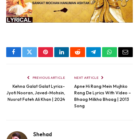
Facebook
Twitter
Pinterest
LinkedIn
Reddit
Telegram
WhatsApp
Email
PREVIOUS ARTICLE
NEXT ARTICLE
Kehna Galat Galat Lyrics-
Apne Hi Rang Mein Mujhko
Jyoti Nooran, Javed-Mohsin,
Rang De Lyrics With Video –
Nusrat Fateh Ali Khan | 2024
Bhaag Milkha Bhaag | 2013
Song
Shehad