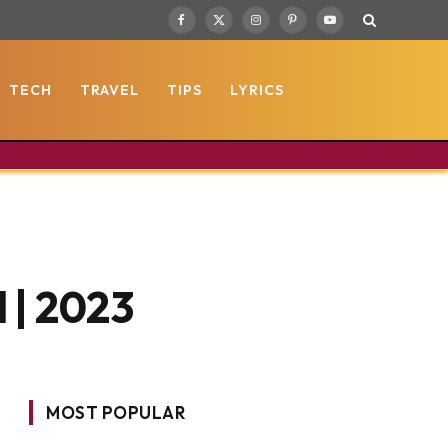
Facebook
X
Instagram
Pinterest
YouTube
(Twitter)
TECH
TRAVEL
TIPS
LYRICS
 | 2023
MOST POPULAR