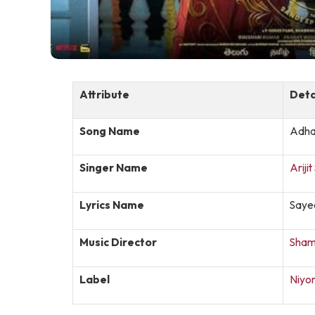
Attribute
Deta
Song Name
Adha
Singer Name
Arijit
Lyrics Name
Saye
Music Director
Sham
Label
Niyor