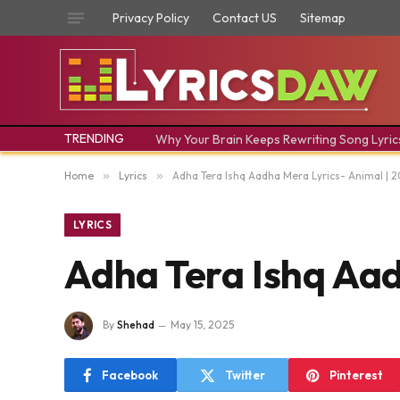
Privacy Policy
Contact US
Sitemap
TRENDING
Why Your Brain Keeps Rewriting Song Lyric
Home
»
Lyrics
»
Adha Tera Ishq Aadha Mera Lyrics- Animal | 
LYRICS
Adha Tera Ishq Aad
By
Shehad
May 15, 2025
Facebook
Twitter
Pinterest