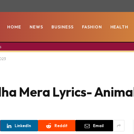
HOME
NEWS
BUSINESS
FASHION
HEALTH
s
2023
ha Mera Lyrics- Animal
LinkedIn
Reddit
Email