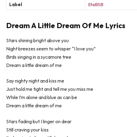
Label
EtaBSB
Dream A Little Dream Of Me Lyrics
Stars shining bright above you
Night breezes seem to whisper “I love you”
Birds singing in a sycamore tree
Dream a little dream of me
Say nighty night and kiss me
Just hold me tight and tell me you miss me
While I’m alone and blue as can be
Dream a little dream of me
Stars fading but I linger on dear
Still craving your kiss