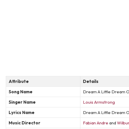
Attribute
Details
Song Name
Dream A Little Dream 
Singer Name
Louis Armstrong
Lyrics Name
Dream A Little Dream O
Music Director
Fabian Andre
and
Wilbu