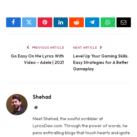
Facebook
Twitter
Pinterest
LinkedIn
Reddit
Telegram
WhatsApp
Email
PREVIOUS ARTICLE
NEXT ARTICLE
Go Easy On Me Lyrics With
Level Up Your Gaming Skills:
Video – Adele | 2021
Easy Strategies for A Better
Gameplay
Shehad
Website
Meet Shehad, the soulful scribbler at
LyricsDaw.com. Through the power of words, he
pens enthralling blogs that touch hearts and ignite