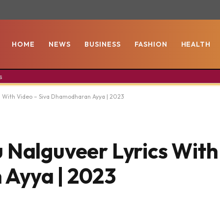
HOME
NEWS
BUSINESS
FASHION
HEALTH
s
s With Video – Siva Dhamodharan Ayya | 2023
 Nalguveer Lyrics With
Ayya | 2023