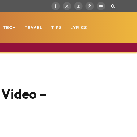
Facebook
X
Instagram
Pinterest
YouTube
(Twitter)
TECH
TRAVEL
TIPS
LYRICS
 Video –