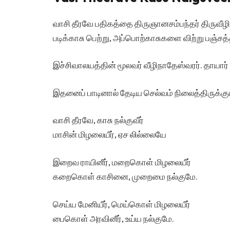
வாசி தீரவே பதிகத்தை திருஞானசம்பந்தர் திருவீழ
படிக்காசு பெற்று, அப்பொற்காசுகளை விற்று பஞ்சத
இச்சிவாலயத்தின் மூலவர் வீழிநாதேஸ்வரர். தாயார் 
இதனைப் பாடினால் தேடிய செல்வம் நிலைத்திருக்க
வாசி தீரவே, காசு நல்குவீர்
மாசின் மிழலையீர், ஏச லில்லையே
இறைவ ராயினீர், மறைகொள் மிழலையீர்
கறைகொள் காசினை, முறைமை நல்குமே.
செய்ய மேனியீர், மெய்கொள் மிழலையீர்
பைகொள் அரவினீர், உய்ய நல்குமே.