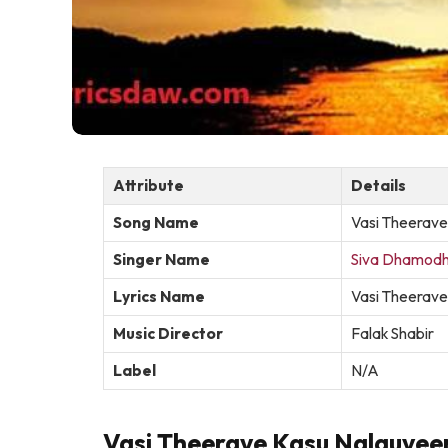
Attribute
Details
Song Name
Vasi Theerave
Singer Name
Siva Dhamodh
Lyrics Name
Vasi Theerave
Music Director
Falak Shabir
Label
N/A
Vasi Theerave Kasu Nalguveer