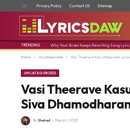
Privacy Policy
Contact US
Sitemap
TRENDING
Why Your Brain Keeps Rewriting Song Lyric
Home
»
Uncategorized
»
Vasi Theerave Kasu Nalguveer Lyric
UNCATEGORIZED
Vasi Theerave Kasu
Siva Dhamodharan 
By
Shehad
March 1, 2025