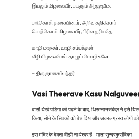
இயலும் மிழலையீர், பயனும் அருளுமே.
பறிகொள் தலையினார், அறிவ தறிகிலார்
வெறிகொள் மிழலையீர், பிரிவ தரியதே.
காழி மாநகர், வாழி சம்பந்தன்
வீழி மிழலைமேல், தாழும் மொழிகளே.
– திருஞானசம்பந்தர்
Vasi Theerave Kasu Nalguveer 
वासी थेरवे पडिगा को पढ़ने के बाद, थिरुग्नानसंबंदर ने इसे थि
किया, सोने के सिक्कों को बेच दिया और अकालग्रस्त लोगों
इस मंदिर के देवता वीझी नाथेश्वर हैं। माता सुन्दरकुसंबिका।