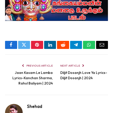
Facebook
Twitter
Pinterest
LinkedIn
Reddit
Telegram
WhatsApp
Email
PREVIOUS ARTICLE
NEXT ARTICLE
Jaan Kasam Le Lamba
Diljit Dosanjh Love Ya Lyrics-
Lyrics-Kanchan Sharma,
Diljit Dosanjh | 2024
Rahul Baliyam | 2024
Shehad