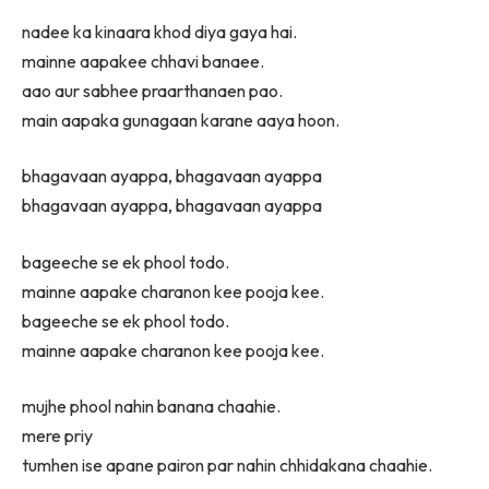
nadee ka kinaara khod diya gaya hai.
mainne aapakee chhavi banaee.
aao aur sabhee praarthanaen pao.
main aapaka gunagaan karane aaya hoon.
bhagavaan ayappa, bhagavaan ayappa
bhagavaan ayappa, bhagavaan ayappa
bageeche se ek phool todo.
mainne aapake charanon kee pooja kee.
bageeche se ek phool todo.
mainne aapake charanon kee pooja kee.
mujhe phool nahin banana chaahie.
mere priy
tumhen ise apane pairon par nahin chhidakana chaahie.