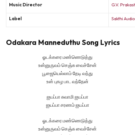
Music Director
G.V. Praka
Label
Sakthi Audio
Odakara Manneduthu Song Lyrics
ஓடக்கரை மண்ணெடுத்து
உன்னுருவம் செஞ்சு வைச்சேன்
பூஜையெல்லாம் தேடி வந்து
உன் புகழ பாட வந்தேன்
ஐயப்பா சுவாமி ஐயப்பா
ஐயப்பா சரணம் ஐயப்பா
ஓடக்கரை மண்ணெடுத்து
உன்னுருவம் செஞ்சு வைச்சேன்