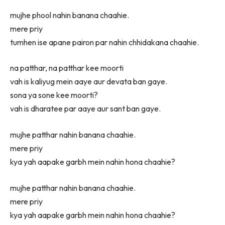
mujhe phool nahin banana chaahie.
mere priy
tumhen ise apane pairon par nahin chhidakana chaahie.
na patthar, na patthar kee moorti
vah is kaliyug mein aaye aur devata ban gaye.
sona ya sone kee moorti?
vah is dharatee par aaye aur sant ban gaye.
mujhe patthar nahin banana chaahie.
mere priy
kya yah aapake garbh mein nahin hona chaahie?
mujhe patthar nahin banana chaahie.
mere priy
kya yah aapake garbh mein nahin hona chaahie?