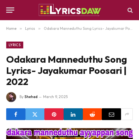
Home
»
Lyrics
»
Odakara Manneduthu Song Lyrics- Jayakumar Poosari | 2022
LYRICS
Odakara Manneduthu Song
Lyrics- Jayakumar Poosari |
2022
By
Shehad
March 9, 2025