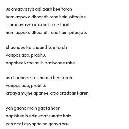
us amaavasya aakaash kee tarah
ham aapako dhoondh rahe hain, pitaajee.
is amaavasya aakaash kee tarah
ham aapako dhoondh rahe hain, pitaajee.
chaandee ke chaand kee tarah
vaapas aao, prabhu.
aapakee krpa mujh par banee rahe.
us chaandee ke chaand kee tarah
vaapas aao, prabhu.
krpaya mujhe apanee krpa pradaan karen.
yah gaana main gaata hoon
aap bhee ise din-raat sunate hain.
yah geet ayyappa ne gaaya hai.