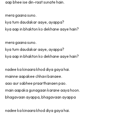
aap bhee ise din-raat sunate hain.
mera gaana suno.
kya tum daudakar aaye, ayappa?
kya aap in bhakton ko dekhane aaye hain?
mera gaana suno.
kya tum daudakar aaye, ayappa?
kya aap in bhakton ko dekhane aaye hain?
nadee ka kinaara khod diya gaya hai.
mainne aapakee chhavi banaee.
aao aur sabhee praarthanaen pao.
main aapaka gunagaan karane aaya hoon.
bhagavaan ayappa, bhagavaan ayappa
nadee ka kinaara khod diya gaya hai.