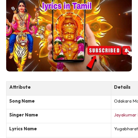
Attribute
Details
Song Name
Odakara M
Singer Name
Jayakumar 
Lyrics Name
Yugabharat