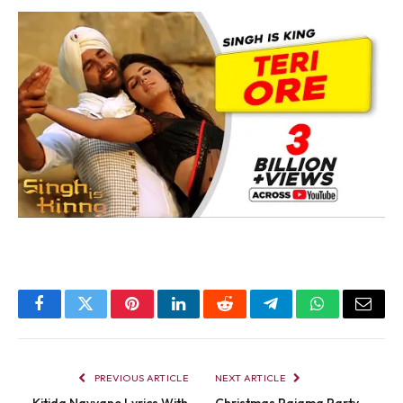
Facebook
Twitter
Pinterest
LinkedIn
Reddit
Telegram
WhatsApp
Email
PREVIOUS ARTICLE
NEXT ARTICLE
Kitida Navyane Lyrics With
Christmas Pajama Party