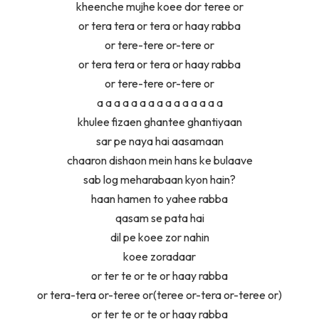
kheenche mujhe koee dor teree or
or tera tera or tera or haay rabba
or tere-tere or-tere or
or tera tera or tera or haay rabba
or tere-tere or-tere or
a a a a a a a a a a a a a a a
khulee fizaen ghantee ghantiyaan
sar pe naya hai aasamaan
chaaron dishaon mein hans ke bulaave
sab log meharabaan kyon hain?
haan hamen to yahee rabba
qasam se pata hai
dil pe koee zor nahin
koee zoradaar
or ter te or te or haay rabba
or tera-tera or-teree or(teree or-tera or-teree or)
or ter te or te or haay rabba