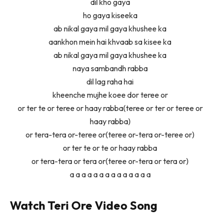
dil kho gaya
ho gaya kiseeka
ab nikal gaya mil gaya khushee ka
aankhon mein hai khvaab sa kisee ka
ab nikal gaya mil gaya khushee ka
naya sambandh rabba
dil lag raha hai
kheenche mujhe koee dor teree or
or ter te or teree or haay rabba(teree or ter or teree or
haay rabba)
or tera-tera or-teree or(teree or-tera or-teree or)
or ter te or te or haay rabba
or tera-tera or tera or(teree or-tera or tera or)
a a a a a a a a a a a a a a
Watch Teri Ore Video Song