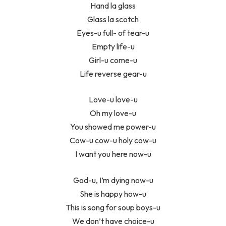
Hand la glass
Glass la scotch
Eyes-u full- of tear-u
Empty life-u
Girl-u come-u
Life reverse gear-u
Love-u love-u
Oh my love-u
You showed me power-u
Cow-u cow-u holy cow-u
I want you here now-u
God-u, I’m dying now-u
She is happy how-u
This is song for soup boys-u
We don’t have choice-u