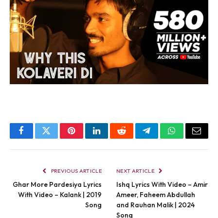
Facebook
Twitter
Pinterest
LinkedIn
Reddit
Telegram
WhatsApp
Email
PREVIOUS ARTICLE
NEXT ARTICLE
Ghar More Pardesiya Lyrics
Ishq Lyrics With Video – Amir
With Video – Kalank | 2019
Ameer, Faheem Abdullah
Song
and Rauhan Malik | 2024
Song