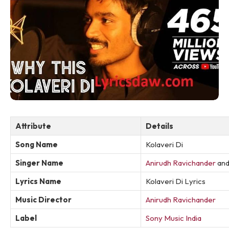
Attribute
Details
Song Name
Kolaveri Di
Singer Name
Anirudh Ravichander
an
Lyrics Name
Kolaveri Di Lyrics
Music Director
Anirudh Ravichander
Label
Sony Music India