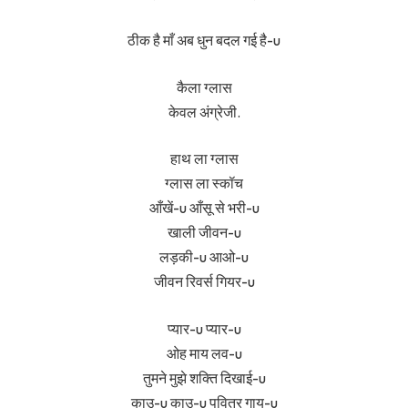
ठीक है माँ अब धुन बदल गई है-u
कैला ग्लास
केवल अंग्रेजी.
हाथ ला ग्लास
ग्लास ला स्कॉच
आँखें-u आँसू से भरी-u
खाली जीवन-u
लड़की-u आओ-u
जीवन रिवर्स गियर-u
प्यार-u प्यार-u
ओह माय लव-u
तुमने मुझे शक्ति दिखाई-u
काउ-u काउ-u पवित्र गाय-u