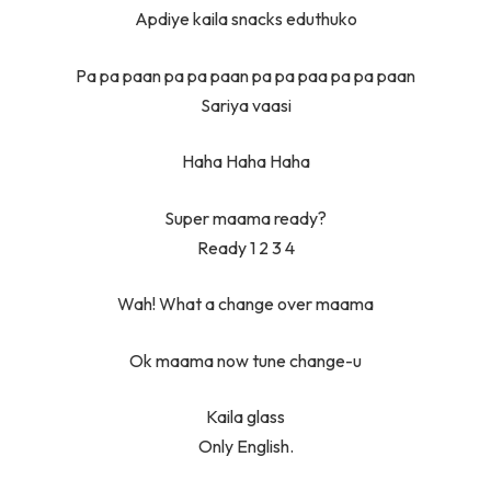
Apdiye kaila snacks eduthuko
Pa pa paan pa pa paan pa pa paa pa pa paan
Sariya vaasi
Haha Haha Haha
Super maama ready?
Ready 1 2 3 4
Wah! What a change over maama
Ok maama now tune change-u
Kaila glass
Only English.