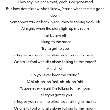
They say I’ve gone mad, yeah, I’ve gone mad
But they don’t know what I know, ’cause when the sun goes
down
Someone’s talking back, yeah, they’re talking back, oh
At night, when the stars light up my room
I sit by myself
Talking to the moon
Tryna get to you
In hopes you’re on the other side talking to me too
Or am I a fool who sits alone talking to the moon?
Ah, ah, ah
Do you ever hear me calling?
(Ah) oh-oh-oh (ah), oh-oh-oh (ah)
‘Cause every night I’m talking to the moon
Still tryna get to you
In hopes you’re on the other side talking to me too
Or am I a fool who sits alone talking to the moon?