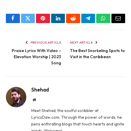
Facebook
Twitter
Pinterest
LinkedIn
Reddit
Telegram
WhatsApp
Email
PREVIOUS ARTICLE
NEXT ARTICLE
Praise Lyrics With Video –
The Best Snorkeling Spots to
Elevation Worship | 2023
Visit in the Caribbean
Song
Shehad
Website
Meet Shehad, the soulful scribbler at
LyricsDaw.com. Through the power of words, he
pens enthralling blogs that touch hearts and ignite
minds. Welcome!