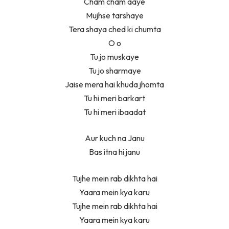
Cham cham aaye
Mujhse tarshaye
Tera shaya ched ki chumta
O o
Tu jo muskaye
Tu jo sharmaye
Jaise mera hai khuda jhomta
Tu hi meri barkart
Tu hi meri ibaadat
Aur kuch na Janu
Bas itna hi janu
Tujhe mein rab dikhta hai
Yaara mein kya karu
Tujhe mein rab dikhta hai
Yaara mein kya karu