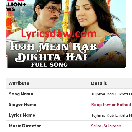
Attribute
Details
Song Name
Tujhme Rab Dikhta H
Singer Name
Roop Kumar Rathod
Lyrics Name
Tujhme Rab Dikhta Ha
Music Director
Salim–Sulaiman