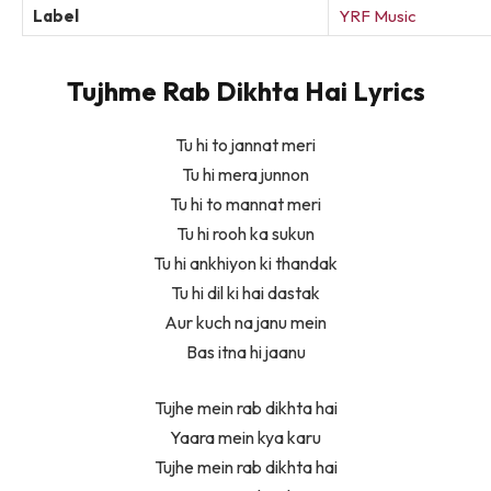
Label
YRF Music
Tujhme Rab Dikhta Hai Lyrics
Tu hi to jannat meri
Tu hi mera junnon
Tu hi to mannat meri
Tu hi rooh ka sukun
Tu hi ankhiyon ki thandak
Tu hi dil ki hai dastak
Aur kuch na janu mein
Bas itna hi jaanu
Tujhe mein rab dikhta hai
Yaara mein kya karu
Tujhe mein rab dikhta hai