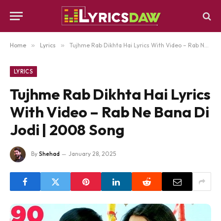
Home
»
Lyrics
»
Tujhme Rab Dikhta Hai Lyrics With Video – Rab Ne Bana Di Jodi | 2008 Song
LYRICS
Tujhme Rab Dikhta Hai Lyrics
With Video – Rab Ne Bana Di
Jodi | 2008 Song
By
Shehad
January 28, 2025