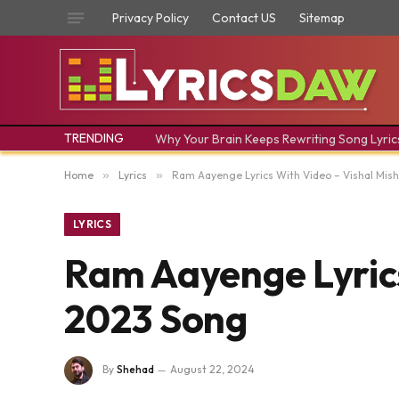
Privacy Policy
Contact US
Sitemap
TRENDING
Why Your Brain Keeps Rewriting Song Lyric
Home
»
Lyrics
»
Ram Aayenge Lyrics With Video – Vishal Mish
LYRICS
Ram Aayenge Lyrics
2023 Song
By
Shehad
August 22, 2024