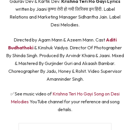
Gaurav Dev & Kartik Dev.
Krishna Teri Ho Gayi Lyrics
written by Jaani कृष्णा तेरी हो गयी लिरिक्स इन हिंदी. Label
Relations and Marketing Manager Sidhantha Jain. Label
Desi Melodies.
Directed by Agam Mann & Azeem Mann. Cast
Aditi
Budhathoki
& Kinshuk Vaidya. Director Of Photographer
By Shinda Singh. Produced By Arvindr Khaira & Jaani. Mixed
& Mastered By Gurjinder Guri and Akaash Bambar.
Choreographer By Jadu, Honey & Rohit. Video Supervisor
Amanninder Singh.
✅See music video of
Krishna Teri Ho Gayi Song on Desi
Melodies
YouTube channel for your reference and song
details.