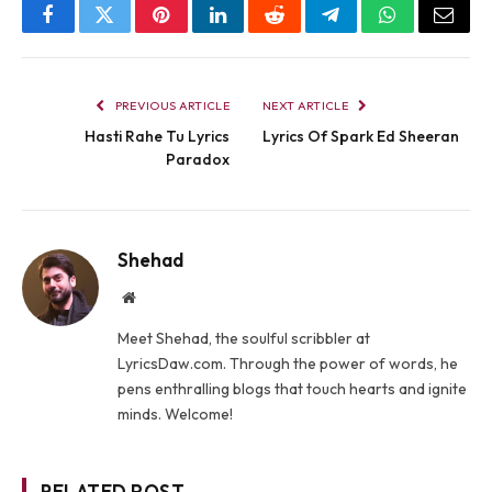
Facebook
Twitter
Pinterest
LinkedIn
Reddit
Telegram
WhatsApp
Email
PREVIOUS ARTICLE
NEXT ARTICLE
Hasti Rahe Tu Lyrics
Lyrics Of Spark Ed Sheeran
Paradox
Shehad
Website
Meet Shehad, the soulful scribbler at
LyricsDaw.com. Through the power of words, he
pens enthralling blogs that touch hearts and ignite
minds. Welcome!
RELATED POST