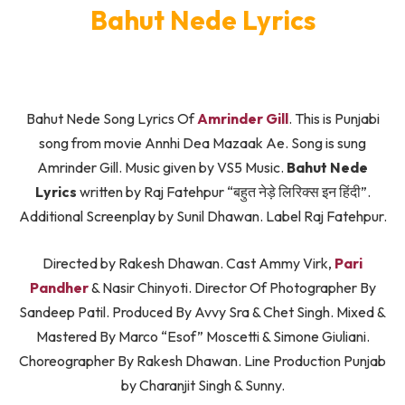
Bahut Nede Lyrics
Bahut Nede Song Lyrics Of
Amrinder Gill
. This is Punjabi
song from movie Annhi Dea Mazaak Ae. Song is sung
Amrinder Gill. Music given by VS5 Music.
Bahut Nede
Lyrics
written by Raj Fatehpur “बहुत नेड़े लिरिक्स इन हिंदी”.
Additional Screenplay by Sunil Dhawan. Label Raj Fatehpur.
Directed by Rakesh Dhawan. Cast Ammy Virk,
Pari
Pandher
& Nasir Chinyoti. Director Of Photographer By
Sandeep Patil. Produced By Avvy Sra & Chet Singh. Mixed &
Mastered By Marco “Esof” Moscetti & Simone Giuliani.
Choreographer By Rakesh Dhawan. Line Production Punjab
by Charanjit Singh & Sunny.