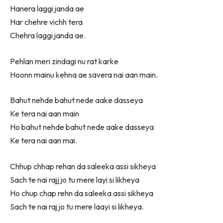
Hanera laggi janda ae
Har chehre vichh tera
Chehra laggi janda ae.
Pehlan meri zindagi nu rat karke
Hoonn mainu kehna ae savera nai aan main.
Bahut nehde bahut nede aake dasseya
Ke tera nai aan main
Ho bahut nehde bahut nede aake dasseya
Ke tera nai aan mai.
Chhup chhap rehan da saleeka assi sikheya
Sach te nai rajj jo tu mere layi si likheya
Ho chup chap rehn da saleeka assi sikheya
Sach te nai raj jo tu mere laayi si likheya.