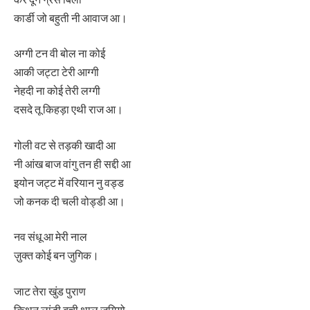
कार्डी जो बहुती नी आवाज आ।
अग्गी टन वी बोल ना कोई
आकी जट्टा टेरी आग्गी
नेहदी ना कोई तेरी लग्गी
दसदे तू किहड़ा एथी राज आ।
गोली वट से तड़की खादी आ
नी आंख बाज वांगु तन ही सद्दी आ
इयोन जट्ट में वरियान नु वड्ड
जो कनक दी चली वोड्डी आ।
नव संधू आ मेरी नाल
ज़ुक्त कोई बन जुगिक।
जाट तेरा खुंड पुराण
किथन लांडी बुची थाल जुगियो