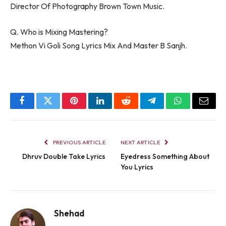
Director Of Photography Brown Town Music.
Q. Who is Mixing Mastering?
Methon Vi Goli Song Lyrics Mix And Master B Sanjh.
Facebook
Twitter
Pinterest
LinkedIn
Reddit
Telegram
WhatsApp
Email
PREVIOUS ARTICLE
NEXT ARTICLE
​Dhruv ​Double Take Lyrics
Eyedress Something About
You Lyrics
Shehad