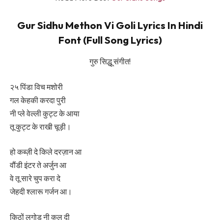
Gur Sidhu Methon Vi Goli Lyrics In Hindi
Font (Full Song Lyrics)
गुरु सिद्धू संगीत!
२५ पिंडा विच मशोरी
गल केहकी करदा पुरी
नी प्ले वेल्ली कुट्ट के आया
तू कुट्ट के राखी चूड़ी।
हो कब्ज़ी दे किले दरज़ान आ
वौंडी इंटर ते अर्जुन आ
वे तू सारे चुप करा दे
जेहदी श्लारू गर्जन आ।
किठों लगोड नी कल दी