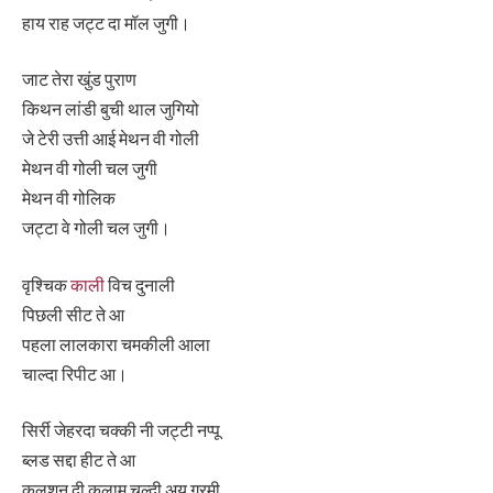
हाय राह जट्ट दा मॉल जुगी।
जाट तेरा खुंड पुराण
किथन लांडी बुची थाल जुगियो
जे टेरी उत्ती आई मेथन वी गोली
मेथन वी गोली चल जुगी
मेथन वी गोलिक
जट्टा वे गोली चल जुगी।
वृश्चिक
काली
विच दुनाली
पिछली सीट ते आ
पहला लालकारा चमकीली आला
चाल्दा रिपीट आ।
सिर्री जेहरदा चक्की नी जट्टी नप्पू
ब्लड सद्दा हीट ते आ
कुलशन दी कलाम चल्दी अय गरमी