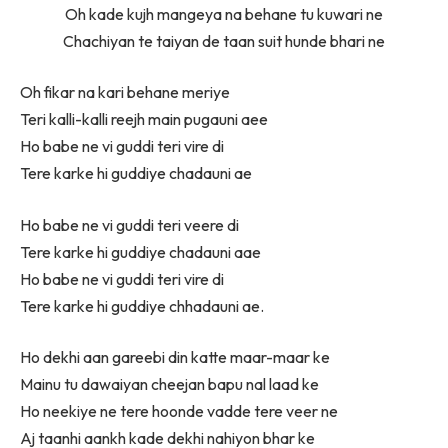
Oh kade kujh mangeya na behane tu kuwari ne
Chachiyan te taiyan de taan suit hunde bhari ne
Oh fikar na kari behane meriye
Teri kalli-kalli reejh main pugauni aee
Ho babe ne vi guddi teri vire di
Tere karke hi guddiye chadauni ae
Ho babe ne vi guddi teri veere di
Tere karke hi guddiye chadauni aae
Ho babe ne vi guddi teri vire di
Tere karke hi guddiye chhadauni ae.
Ho dekhi aan gareebi din katte maar-maar ke
Mainu tu dawaiyan cheejan bapu nal laad ke
Ho neekiye ne tere hoonde vadde tere veer ne
Aj taanhi aankh kade dekhi nahiyon bhar ke