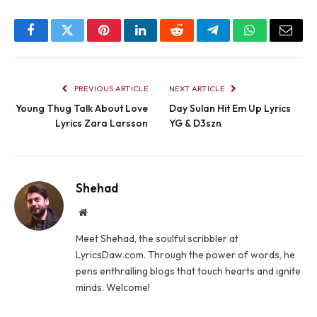
Facebook
Twitter
Pinterest
LinkedIn
Reddit
Telegram
WhatsApp
Email
PREVIOUS ARTICLE
NEXT ARTICLE
Young Thug Talk About Love
Day Sulan Hit Em Up Lyrics
Lyrics Zara Larsson
YG & D3szn
Shehad
Website
Meet Shehad, the soulful scribbler at
LyricsDaw.com. Through the power of words, he
pens enthralling blogs that touch hearts and ignite
minds. Welcome!