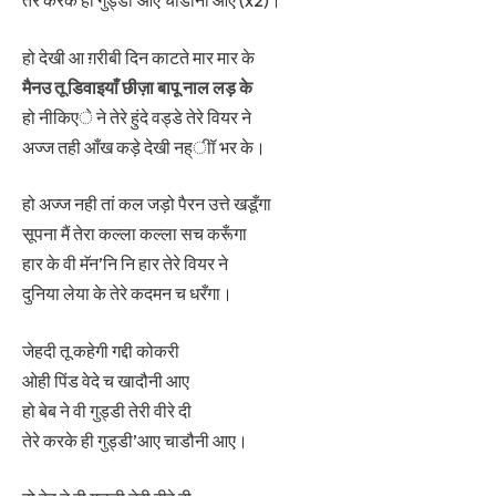
तेरे करके ही गुड्डी’आए चाडौनी आए (x2)।
हो देखी आ ग़रीबी दिन काटते मार मार के
मैनउ तू डिवाइयाँ छीज़ा बापू नाल लड़ के
हो नीकिएे ने तेरे हुंदे वड्डे तेरे वियर ने
अज्ज तही आँख कड़े देखी नह्ीॉ भर के।
हो अज्ज नही तां कल जड़ो पैरन उत्ते खडूँगा
सूपना मैं तेरा कल्ला कल्ला सच करूँगा
हार के वी मॅन’नि नि हार तेरे वियर ने
दुनिया लेया के तेरे कदमन च धरँगा।
जेहदी तू कहेगी गद्दी कोकरी
ओही पिंड वेदे च खादौनी आए
हो बेब ने वी गुड्डी तेरी वीरे दी
तेरे करके ही गुड्डी’आए चाडौनी आए।