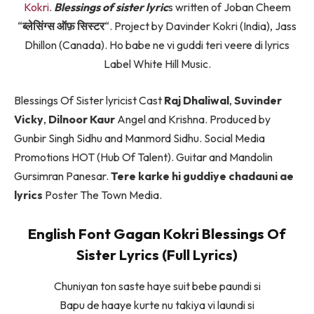
Kokri
.
Blessings of sister lyric
s written of Joban Cheem
“
ब्लेसिंग्स ऑफ़ सिस्टर
“. Project by Davinder Kokri (India), Jass
Dhillon (Canada). Ho babe ne vi guddi teri veere di lyrics
Label White Hill Music.
Blessings Of Sister lyricist Cast
Raj Dhaliwal
,
Suvinder
Vicky
,
Dilnoor Kaur
Angel and Krishna. Produced by
Gunbir Singh Sidhu and Manmord Sidhu. Social Media
Promotions HOT (Hub Of Talent). Guitar and Mandolin
Gursimran Panesar.
Tere karke hi guddiye chadauni ae
lyrics
Poster The Town Media.
English Font Gagan Kokri Blessings Of
Sister Lyrics (Full Lyrics)
Chuniyan ton saste haye suit bebe paundi si
Bapu de haaye kurte nu takiya vi laundi si