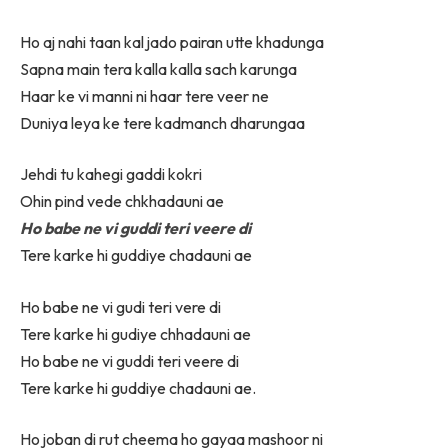
Ho aj nahi taan kal jado pairan utte khadunga
Sapna main tera kalla kalla sach karunga
Haar ke vi manni ni haar tere veer ne
Duniya leya ke tere kadmanch dharungaa
Jehdi tu kahegi gaddi kokri
Ohin pind vede chkhadauni ae
Ho babe ne vi guddi teri veere di
Tere karke hi guddiye chadauni ae
Ho babe ne vi gudi teri vere di
Tere karke hi gudiye chhadauni ae
Ho babe ne vi guddi teri veere di
Tere karke hi guddiye chadauni ae.
Ho joban di rut cheema ho gayaa mashoor ni