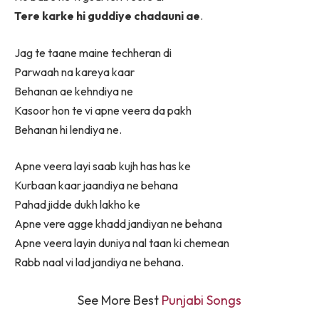
Tere karke hi guddiye chadauni ae
.
Jag te taane maine techheran di
Parwaah na kareya kaar
Behanan ae kehndiya ne
Kasoor hon te vi apne veera da pakh
Behanan hi lendiya ne.
Apne veera layi saab kujh has has ke
Kurbaan kaar jaandiya ne behana
Pahad jidde dukh lakho ke
Apne vere agge khadd jandiyan ne behana
Apne veera layin duniya nal taan ki chemean
Rabb naal vi lad jandiya ne behana.
See More Best
Punjabi Songs