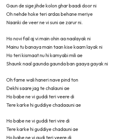
Gaun de sige jihde kolon ghar baadi door ni
Oh nehde hoke teri ardas behane meriye
Naanki de veer ne vi suni ae zarur ni.
Ho novi fail aj vi main ohin aa naalayak ni
Mainu tu banaya main taan kise kaam layak ni
Ho teri kismaat nu hi kamyabi mili ae
Shaunk naal gaunda gaunda ban gaaya gayak ni
Oh fame wali haneri nave pind ton
Dekhi saare jag te chalauni ae
Ho babe ne vi guddi teri veere di
Tere karke hi guddiye chadaauni ae
Ho babe ne vi guddi teri vire di
Tere karke hi guddiye chadauni ae
Ho babe ne vi gudi teri veere di