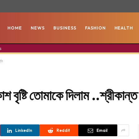
HOME
NEWS
BUSINESS
FASHION
HEALTH
s
য্য
বৃষ্টি তোমাকে দিলাম ..শ্রীকান্ত 
LinkedIn
Reddit
Email