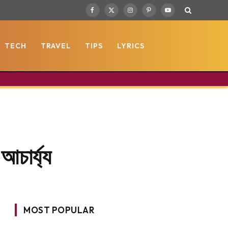
Facebook
X
Instagram
Pinterest
YouTube
(Twitter)
TECH
TRAVEL
TIPS
LYRICS
আচার্য্য
MOST POPULAR