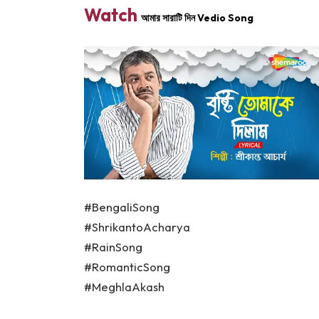
Watch
আমার সারাটি দিন Vedio Song
#BengaliSong
#ShrikantoAcharya
#RainSong
#RomanticSong
#MeghlaAkash