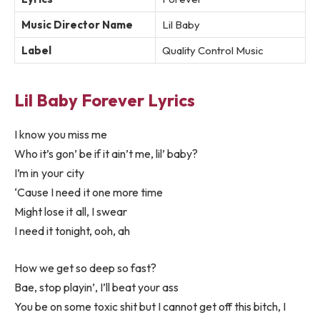
Music Director Name
Lil Baby
Label
Quality Control Music
Lil Baby Forever Lyrics
I know you miss me
Who it’s gon’ be if it ain’t me, lil’ baby?
I’m in your city
‘Cause I need it one more time
Might lose it all, I swear
I need it tonight, ooh, ah
How we get so deep so fast?
Bae, stop playin’, I’ll beat your ass
You be on some toxic shit but I cannot get off this bitch, I