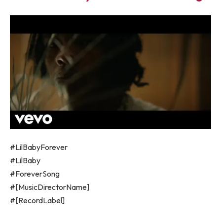
#LilBabyForever
#LilBaby
#ForeverSong
#[MusicDirectorName]
#[RecordLabel]