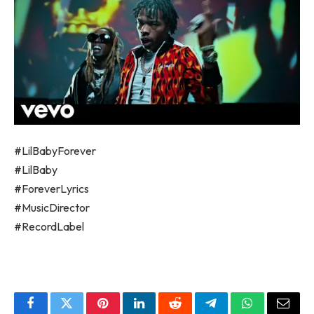
#LilBabyForever
#LilBaby
#ForeverLyrics
#MusicDirector
#RecordLabel
Facebook
Twitter
Pinterest
LinkedIn
Reddit
Telegram
WhatsApp
Email