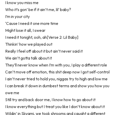
I know you miss me
Who it’s gon’ be if it ain’t me, lil’ baby?
I’m in your city
‘Cause I need it one more time
Might lose it all, I swear
I need it tonight, ooh, ah[Verse 2: Lil Baby]
Thinkin’ how we played out
Really I feel off about it but ain’t never said it
We ain’t gotta talk about it
They’ll never know when I’m with you, I play a different role
Can’t move off emotion, this shit deep now I got self-control
I ain’t never tried to hold you, niggas try to high and low me
I can break it down in dumbest terms and show you how you
owe me
Still try and back door me, I know how to go about it
I know everything but I treat you like I don’t know about it
Wildin’ in Skyami, we took shrooms and caught a different