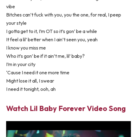
vibe
Bitches can’t fuck with you, you the one, for real, I peep
your style
I gotta get to it, I’m OT so it’s gon’ be a while
It feel a lil’ better when I ain’t seen you, yeah
I know you miss me
Who it’s gon’ be if it ain’t me, lil’ baby?
I’m in your city
‘Cause I need it one more time
Might lose it all, I swear
I need it tonight, ooh, ah
Watch Lil Baby Forever Video Song