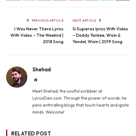
PREVIOUS ARTICLE
NEXT ARTICLE
I Was Never There Lyrics
Si Supieras lyrics With Video
With Video – The Weeknd |
– Daddy Yankee, Wisin &
2018 Song
Yandel, Wisin | 2019 Song
Shehad
Website
Meet Shehad, the soulful scribbler at
LyricsDaw.com. Through the power of words, he
pens enthralling blogs that touch hearts and ignite
minds. Welcome!
RELATED POST