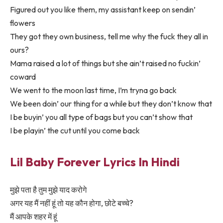
Figured out you like them, my assistant keep on sendin’
flowers
They got they own business, tell me why the fuck they all in
ours?
Mama raised a lot of things but she ain’t raised no fuckin’
coward
We went to the moon last time, I’m tryna go back
We been doin’ our thing for a while but they don’t know that
I be buyin’ you all type of bags but you can’t show that
I be playin’ the cut until you come back
Lil Baby Forever Lyrics In Hindi
मुझे पता है तुम मुझे याद करोगे
अगर यह मैं नहीं हूं तो यह कौन होगा, छोटे बच्चे?
मैं आपके शहर में हूं