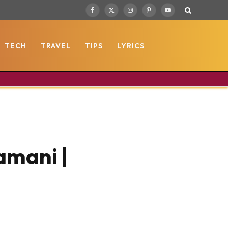
Facebook
X
Instagram
Pinterest
YouTube
(Twitter)
TECH
TRAVEL
TIPS
LYRICS
amani |