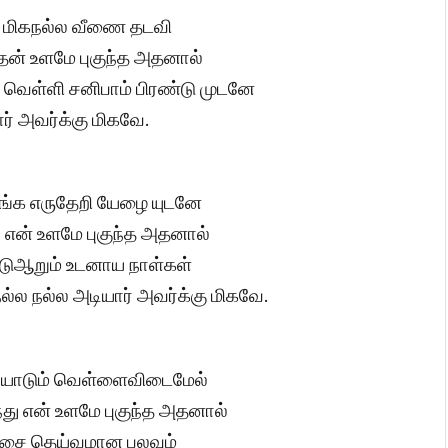
் மிகநல்ல வீணை தடவி
ென் உளமே புகுந்த அதனால்
் வெள்ளி சனிபாம் பிரண்டு முடனே
் அவர்க்கு மிகவே.
க எருதேறி யேழை யுடனே
 என் உளமே புகுந்த அதனால்
ுஆறும் உடனாய நாள்கள்
ல நல்ல அடியார் அவர்க்கு மிகவே.
ையோடும் வெள்ளைவிடைமேல்
து என் உளமே புகுந்த அதனால்
திசை தெய்வமான பலவும்