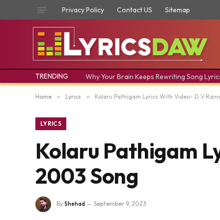
Privacy Policy
Contact US
Sitemap
TRENDING
Why Your Brain Keeps Rewriting Song Lyric
Home
»
Lyrics
»
Kolaru Pathigam Lyrics With Video- D V Ram
LYRICS
Kolaru Pathigam Ly
2003 Song
By
Shehad
September 9, 2023