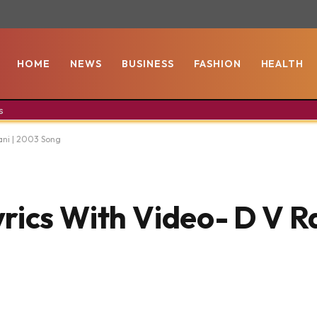
HOME
NEWS
BUSINESS
FASHION
HEALTH
s
ani | 2003 Song
rics With Video- D V R