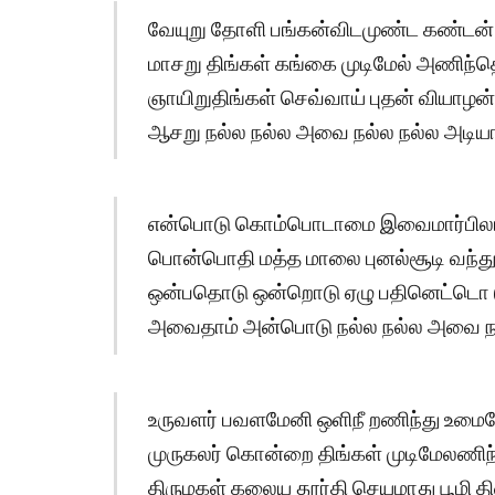
வேயுறு தோளி பங்கன்விடமுண்ட கண்டன
மாசறு திங்கள் கங்கை முடிமேல் அணிந்த
ஞாயிறுதிங்கள் செவ்வாய் புதன் வியாழன
ஆசறு நல்ல நல்ல அவை நல்ல நல்ல அடியார
என்பொடு கொம்பொடாமை இவைமார்பிலங்
பொன்பொதி மத்த மாலை புனல்சூடி வந்து
ஒன்பதொடு ஒன்றொடு ஏழு பதினெட்டொ ட
அவைதாம் அன்பொடு நல்ல நல்ல அவை நல்
உருவளர் பவளமேனி ஒளிநீ றணிந்து உம
முருகலர் கொன்றை திங்கள் முடிமேலணிந்
திருமகள் கலைய தூர்தி செயமாது பூமி 