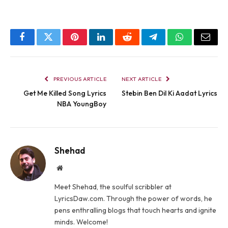
Facebook
Twitter
Pinterest
LinkedIn
Reddit
Telegram
WhatsApp
Email
PREVIOUS ARTICLE
NEXT ARTICLE
Get Me Killed Song Lyrics
Stebin Ben Dil Ki Aadat Lyrics
NBA YoungBoy
Shehad
Website
Meet Shehad, the soulful scribbler at
LyricsDaw.com. Through the power of words, he
pens enthralling blogs that touch hearts and ignite
minds. Welcome!